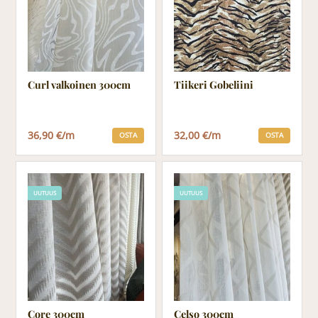
Curl valkoinen 300cm
Tiikeri Gobeliini
36,90 €/m
32,00 €/m
OSTA
OSTA
UUTUUS
UUTUUS
Core 300cm
Celso 300cm