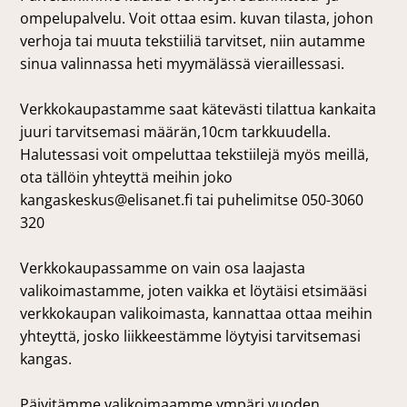
ompelupalvelu. Voit ottaa esim. kuvan tilasta, johon
verhoja tai muuta tekstiiliä tarvitset, niin autamme
sinua valinnassa heti myymälässä vieraillessasi.
Verkkokaupastamme saat kätevästi tilattua kankaita
juuri tarvitsemasi määrän,10cm tarkkuudella.
Halutessasi voit ompeluttaa tekstiilejä myös meillä,
ota tällöin yhteyttä meihin joko
kangaskeskus@elisanet.fi tai puhelimitse 050-3060
320
Verkkokaupassamme on vain osa laajasta
valikoimastamme, joten vaikka et löytäisi etsimääsi
verkkokaupan valikoimasta, kannattaa ottaa meihin
yhteyttä, josko liikkeestämme löytyisi tarvitsemasi
kangas.
Päivitämme valikoimaamme ympäri vuoden