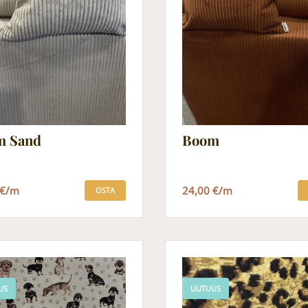
m Sand
Boom
 €/m
24,00 €/m
OSTA
US
UUTUUS