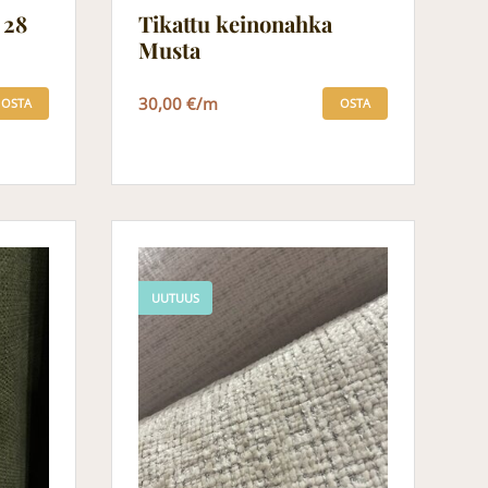
 28
Tikattu keinonahka
Musta
30,00 €/m
OSTA
OSTA
UUTUUS