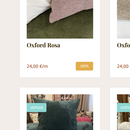
Oxford Rosa
Oxfo
24,00 €/m
24,00
OSTA
UUTUUS
UUTU