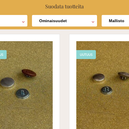
Suodata tuotteita
Ominaisuudet
Mallisto
US
UUTUUS