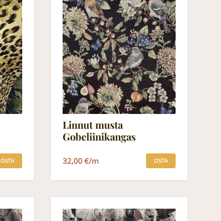
Linnut musta
Gobeliinikangas
32,00 €/m
OSTA
OSTA