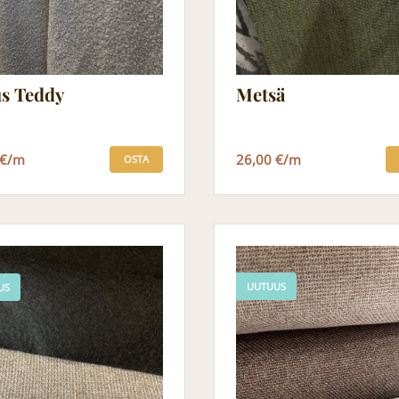
s Teddy
Metsä
 €/m
26,00 €/m
OSTA
UUTUUS
US