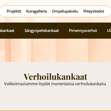
Projektit
Kuvagalleria
Ompelupalvelu
Yhteystiedot
lakankaat
Sängynpeitekankaat
Pimennysverhot
Ul
Verhoilukankaat
Valikoimastamme löydät monenlaisia verhoilukankaita