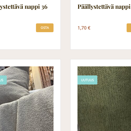
ystettävä nappi 36
Päällystettävä nappi
1,70 €
OSTA
US
UUTUUS