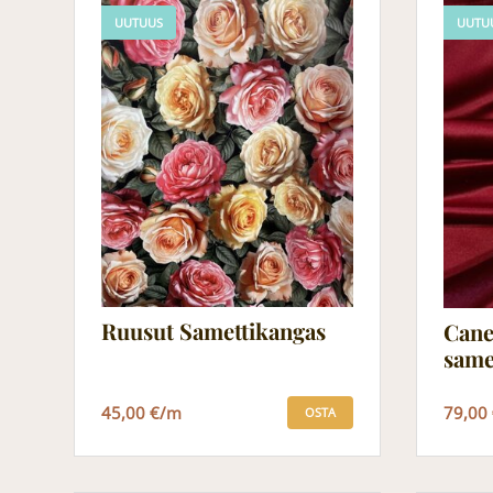
UUTUUS
UUTU
Ruusut Samettikangas
Cane
same
45,00 €/m
79,00
OSTA