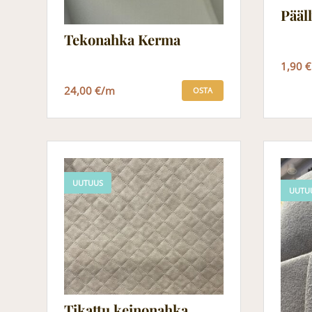
Pääll
Tekonahka Kerma
1,90 €
24,00 €/m
OSTA
UUTUUS
UUTU
Tikattu keinonahka