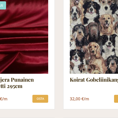
US
jera Punainen
Koirat Gobeliinikan
tti 295cm
 €/m
32,00 €/m
OSTA