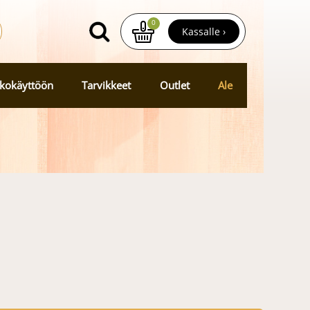
0
Kassalle ›
kokäyttöön
Tarvikkeet
Outlet
Ale