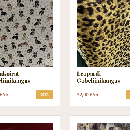
ukoirat
Leopardi
liinikangas
Gobeliinikangas
 €/m
32,00 €/m
OSTA