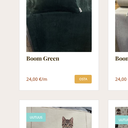
Boom Green
Boo
24,00 €/m
24,00
OSTA
UUTUUS
UUTU