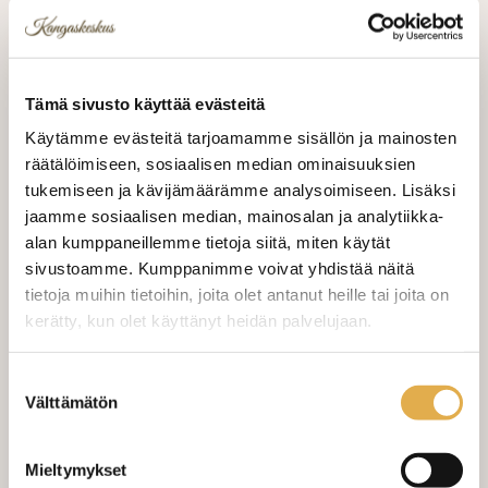
Palan koko 240cm x 140cm
Samettiflokattuja kuvioita mustalla, pohjan
Tämä sivusto käyttää evästeitä
väri beige
Käytämme evästeitä tarjoamamme sisällön ja mainosten
räätälöimiseen, sosiaalisen median ominaisuuksien
tukemiseen ja kävijämäärämme analysoimiseen. Lisäksi
Tarjous - osta nyt ja säästä 42,16 €
20,00 €
jaamme sosiaalisen median, mainosalan ja analytiikka-
alan kumppaneillemme tietoja siitä, miten käytät
Norm.
62,16 €
sivustoamme. Kumppanimme voivat yhdistää näitä
tietoja muihin tietoihin, joita olet antanut heille tai joita on
kerätty, kun olet käyttänyt heidän palvelujaan.
LISÄÄ OSTOSKORIIN
kangaskeskus.fi/tietosuoja/
Lisätietoja:
Suostumuksen
Välttämätön
valinta
Valitse mukaan ompelupalvelu
Mieltymykset