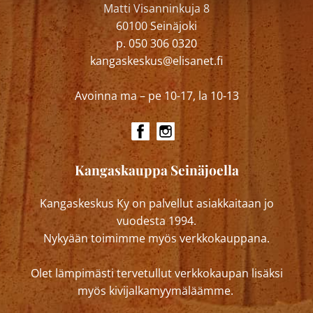
Matti Visanninkuja 8
60100 Seinäjoki
p. 050 306 0320
kangaskeskus@elisanet.fi
Avoinna ma – pe 10-17, la 10-13
Kangaskauppa Seinäjoella
Kangaskeskus Ky on palvellut asiakkaitaan jo
vuodesta 1994.
Nykyään toimimme myös verkkokauppana.
Olet lämpimästi tervetullut verkkokaupan lisäksi
myös kivijalkamyymäläämme.