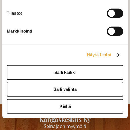
(sis. työn ja tarvikkeet)
MÄÄRÄ:
Tilastot
Markkinointi
Mittausohje-sivulta
löydät ohjeita
mittaamiseen ja kankaan menekin
laskukaavion. Ompelutyön toimitusaika
on noin 1,5 viikkoa. Jos haluat
Näytä tiedot
ommeltavan jotain muuta niin ota
yhteyttä kangaskeskus@elisanet.fi
Salli kaikki
Varastossa (1 kpl)
Salli valinta
Kiellä
Kangaskeskus Ky
Seinäjoen myymälä