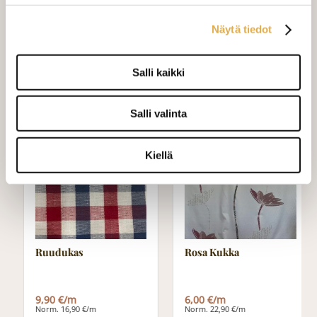
laskukaavion. Ompelutyön toimitusaika
on noin 1,5 viikkoa. Jos haluat
Näytä tiedot
ommeltavan jotain muuta niin ota
yhteyttä kangaskeskus@elisanet.fi
Salli kaikki
Varastossa (4.8 m)
Salli valinta
Kiellä
TARJOUS
TARJOUS
Ruudukas
Rosa Kukka
9,90 €/m
6,00 €/m
Norm. 16,90 €/m
Norm. 22,90 €/m