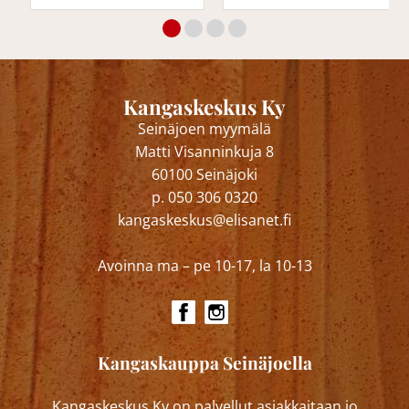
Kangaskeskus Ky
Seinäjoen myymälä
Matti Visanninkuja 8
60100 Seinäjoki
p. 050 306 0320
kangaskeskus@elisanet.fi
Avoinna ma – pe 10-17, la 10-13
Kangaskauppa Seinäjoella
Kangaskeskus Ky on palvellut asiakkaitaan jo