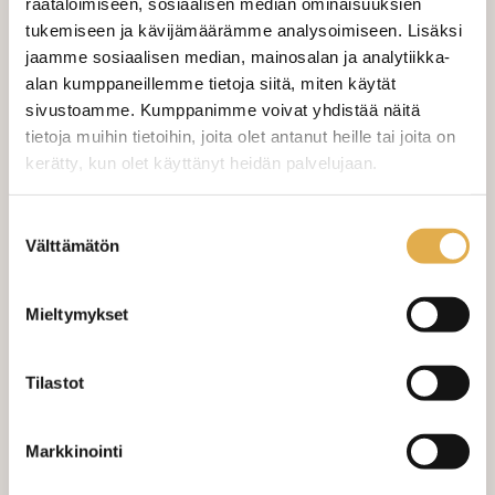
räätälöimiseen, sosiaalisen median ominaisuuksien
Valitse mukaan ompelupalvelu
tukemiseen ja kävijämäärämme analysoimiseen. Lisäksi
(sis. työn ja tarvikkeet)
jaamme sosiaalisen median, mainosalan ja analytiikka-
alan kumppaneillemme tietoja siitä, miten käytät
VERHOJEN MÄÄRÄ:
sivustoamme. Kumppanimme voivat yhdistää näitä
tietoja muihin tietoihin, joita olet antanut heille tai joita on
Suoraverho leveys 150 cm
+ 22,00 €
kerätty, kun olet käyttänyt heidän palvelujaan.
Purjerengasverho leveys max 150
+ 42,00 €
kangaskeskus.fi/tietosuoja/
cm
Lisätietoja:
Suostumuksen
Välttämätön
valinta
Sivupainot 2kpl
+ 4,00 €
Verho monsuuninauhalla leveys
+ 27,00 €
Mieltymykset
150 cm
Verho wavenauhalla, leveys 150
+ 28,00 €
Tilastot
cm
Mittausohje-sivulta
löydät ohjeita
Markkinointi
mittaamiseen ja kankaan menekin