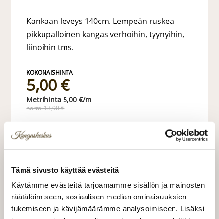
Kankaan leveys 140cm. Lempeän ruskea
pikkupalloinen kangas verhoihin, tyynyihin,
liinoihin tms.
5,00 €
5,00 €/m
norm. 13,90 €
VALITSE KANKAAN PITUUS
Tämä sivusto käyttää evästeitä
Käytämme evästeitä tarjoamamme sisällön ja mainosten
Valitse mukaan ompelupalvelu
räätälöimiseen, sosiaalisen median ominaisuuksien
(sis. työn ja tarvikkeet)
tukemiseen ja kävijämäärämme analysoimiseen. Lisäksi