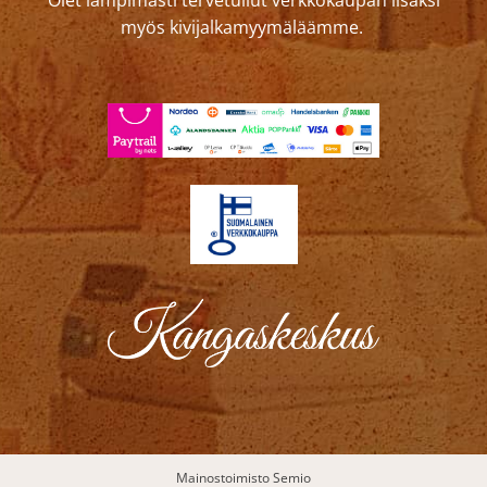
myös kivijalkamyymäläämme.
Mainostoimisto Semio