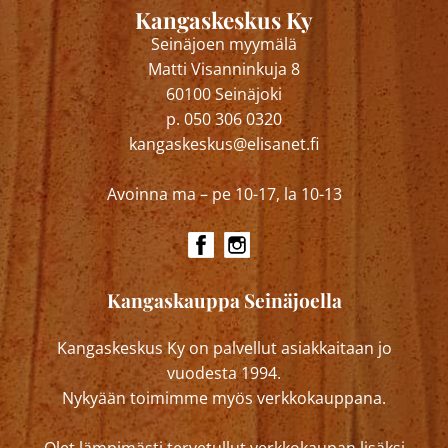
Kangaskeskus Ky
Seinäjoen myymälä
Matti Visanninkuja 8
60100 Seinäjoki
p. 050 306 0320
kangaskeskus@elisanet.fi
Avoinna ma – pe 10-17, la 10-13
Kangaskauppa Seinäjoella
Kangaskeskus Ky on palvellut asiakkaitaan jo
vuodesta 1994.
Nykyään toimimme myös verkkokauppana.
Olet lämpimästi tervetullut verkkokaupan lisäksi