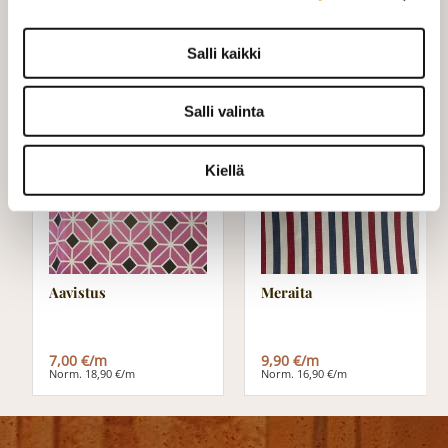
yhteyttä kangaskeskus@elisanet.fi
Salli kaikki
Ei saatavana!
Salli valinta
TARJOUS
TARJOUS
Kiellä
Aavistus
Meraita
7,00 €/m
9,90 €/m
Norm. 18,90 €/m
Norm. 16,90 €/m