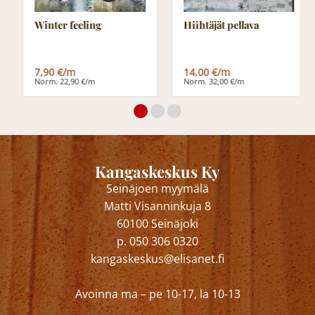
Winter feeling
Hiihtäjät pellava
7,90 €/m
14,00 €/m
Norm. 22,90 €/m
Norm. 32,00 €/m
Kangaskeskus Ky
Seinäjoen myymälä
Matti Visanninkuja 8
60100 Seinäjoki
p. 050 306 0320
kangaskeskus@elisanet.fi
Avoinna ma – pe 10-17, la 10-13