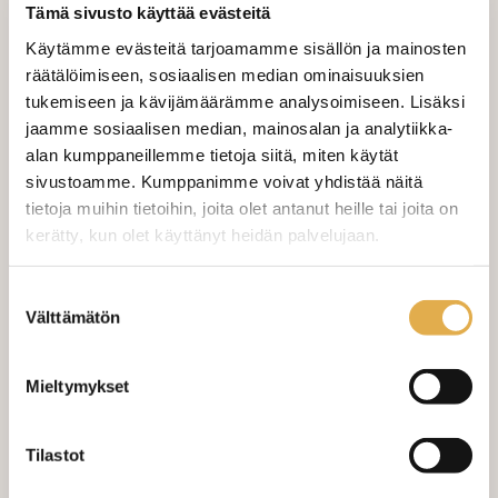
Tämä sivusto käyttää evästeitä
Käytämme evästeitä tarjoamamme sisällön ja mainosten
LISÄÄ OSTOSKORIIN
räätälöimiseen, sosiaalisen median ominaisuuksien
tukemiseen ja kävijämäärämme analysoimiseen. Lisäksi
jaamme sosiaalisen median, mainosalan ja analytiikka-
Valitse mukaan ompelupalvelu
alan kumppaneillemme tietoja siitä, miten käytät
sivustoamme. Kumppanimme voivat yhdistää näitä
(sis. työn ja tarvikkeet)
tietoja muihin tietoihin, joita olet antanut heille tai joita on
VERHOJEN MÄÄRÄ:
kerätty, kun olet käyttänyt heidän palvelujaan.
Suoraverho leveys 150 cm
+ 22,00 €
kangaskeskus.fi/tietosuoja/
Lisätietoja:
Suostumuksen
Välttämätön
valinta
Purjerengasverho leveys max 150
+ 42,00 €
cm
Mieltymykset
Sivupainot 2kpl
+ 4,00 €
Verho monsuuninauhalla leveys
+ 27,00 €
Tilastot
150 cm