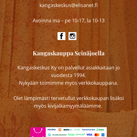
kangaskeskus@elisanet.fi
Avoinna ma – pe 10-17, la 10-13
Kangaskauppa Seinäjoella
Kangaskeskus Ky on palvellut asiakkaitaan jo
vuodesta 1994.
Nykyään toimimme myös verkkokauppana.
Olet lämpimästi tervetullut verkkokaupan lisäksi
myös kivijalkamyymäläämme.