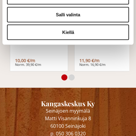
Salli valinta
Kiellä
Pisara 280cm
Raita Punainen
10,00 €/m
11,90 €/m
Norm. 39,90 €/m
Norm. 16,90 €/m
Kangaskeskus Ky
Seinäjoen myymälä
Matti Visanninkuja 8
60100 Seinäjoki
p. 050 306 0320