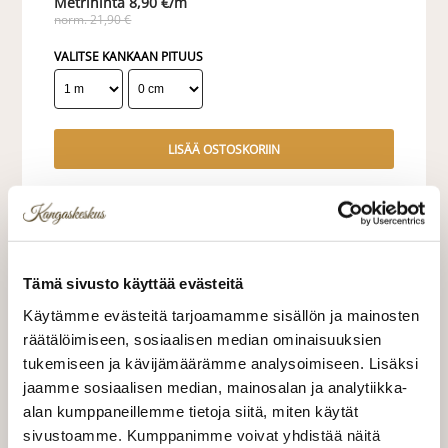
8,90 €/m
norm. 21,90 €
VALITSE KANKAAN PITUUS
LISÄÄ OSTOSKORIIN
Valitse mukaan ompelupalvelu
(sis. työn ja tarvikkeet)
Tämä sivusto käyttää evästeitä
VERHOJEN MÄÄRÄ:
Käytämme evästeitä tarjoamamme sisällön ja mainosten
räätälöimiseen, sosiaalisen median ominaisuuksien
Suoraverho leveys 150 cm
+ 22,00 €
tukemiseen ja kävijämäärämme analysoimiseen. Lisäksi
jaamme sosiaalisen median, mainosalan ja analytiikka-
Purjerengasverho leveys max 150
+ 42,00 €
alan kumppaneillemme tietoja siitä, miten käytät
cm
sivustoamme. Kumppanimme voivat yhdistää näitä