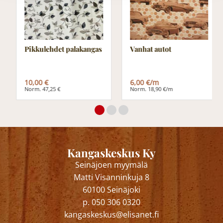
Pikkulehdet palakangas
Vanhat autot
10,00 €
6,00 €/m
Norm. 47,25 €
Norm. 18,90 €/m
Kangaskeskus Ky
Seinäjoen myymälä
Matti Visanninkuja 8
60100 Seinäjoki
p. 050 306 0320
kangaskeskus@elisanet.fi