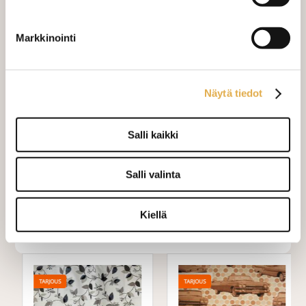
Verho monsuuninauhalla leveys
+ 27,00 €
150 cm
Markkinointi
Verho wavenauhalla, leveys 150
+ 28,00 €
cm
Näytä tiedot
Mittausohje-sivulta
löydät ohjeita
mittaamiseen ja kankaan menekin
laskukaavion. Ompelutyön toimitusaika
Salli kaikki
on noin 1,5 viikkoa. Jos haluat
ommeltavan jotain muuta niin ota
Salli valinta
yhteyttä kangaskeskus@elisanet.fi
Kiellä
Varastossa (13.3 m)
TARJOUS
TARJOUS