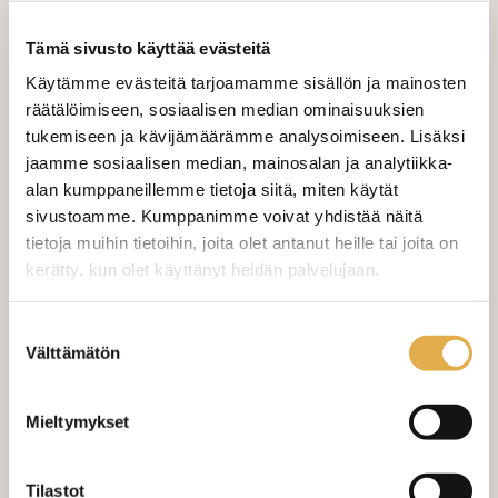
VALITSE KANKAAN PITUUS
Tämä sivusto käyttää evästeitä
Käytämme evästeitä tarjoamamme sisällön ja mainosten
räätälöimiseen, sosiaalisen median ominaisuuksien
LISÄÄ OSTOSKORIIN
tukemiseen ja kävijämäärämme analysoimiseen. Lisäksi
jaamme sosiaalisen median, mainosalan ja analytiikka-
alan kumppaneillemme tietoja siitä, miten käytät
sivustoamme. Kumppanimme voivat yhdistää näitä
Valitse mukaan ompelupalvelu
tietoja muihin tietoihin, joita olet antanut heille tai joita on
(sis. työn ja tarvikkeet)
kerätty, kun olet käyttänyt heidän palvelujaan.
VERHOJEN MÄÄRÄ:
kangaskeskus.fi/tietosuoja/
Lisätietoja:
Suostumuksen
Välttämätön
valinta
Suoraverho leveys 150 cm
+ 22,00 €
Purjerengasverho leveys max 150
+ 42,00 €
Mieltymykset
cm
Sivupainot 2kpl
+ 4,00 €
Tilastot