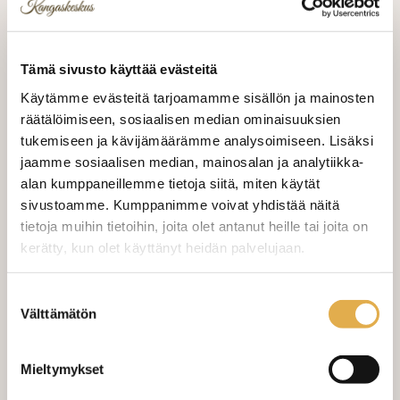
Valitse mukaan ompelupalvelu
Tämä sivusto käyttää evästeitä
(sis. työn ja tarvikkeet)
Käytämme evästeitä tarjoamamme sisällön ja mainosten
räätälöimiseen, sosiaalisen median ominaisuuksien
MÄÄRÄ:
tukemiseen ja kävijämäärämme analysoimiseen. Lisäksi
jaamme sosiaalisen median, mainosalan ja analytiikka-
alan kumppaneillemme tietoja siitä, miten käytät
Mittausohje-sivulta
löydät ohjeita
sivustoamme. Kumppanimme voivat yhdistää näitä
mittaamiseen ja kankaan menekin
tietoja muihin tietoihin, joita olet antanut heille tai joita on
laskukaavion. Ompelutyön toimitusaika
kerätty, kun olet käyttänyt heidän palvelujaan.
on noin 1,5 viikkoa. Jos haluat
ommeltavan jotain muuta niin ota
kangaskeskus.fi/tietosuoja/
Lisätietoja:
Suostumuksen
yhteyttä kangaskeskus@elisanet.fi
Välttämätön
valinta
Varastossa (1 kpl)
Mieltymykset