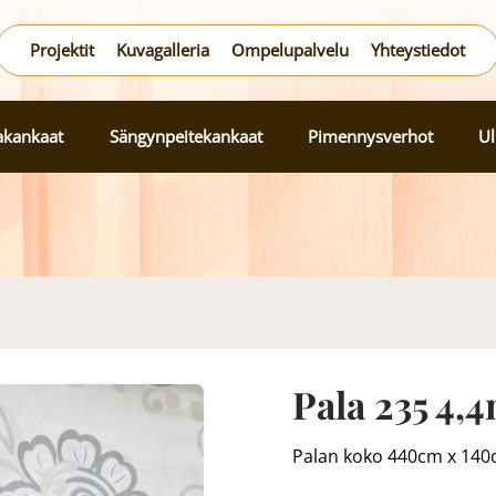
Projektit
Kuvagalleria
Ompelupalvelu
Yhteystiedot
lakankaat
Sängynpeitekankaat
Pimennysverhot
Ul
Pala 235 4,
Palan koko 440cm x 140