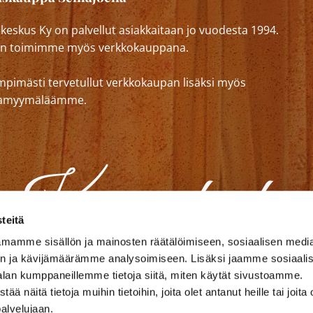
eskus Ky on palvellut asiakkaitaan jo vuodesta 1994.
n toimimme myös verkkokauppana.
mpimästi tervetullut verkkokaupan lisäksi myös
lkamyymäläämme.
teitä
mamme sisällön ja mainosten räätälöimiseen, sosiaalisen medi
n ja kävijämäärämme analysoimiseen. Lisäksi jaamme sosiaali
alan kumppaneillemme tietoja siitä, miten käytät sivustoamme.
näitä tietoja muihin tietoihin, joita olet antanut heille tai joita 
palvelujaan.