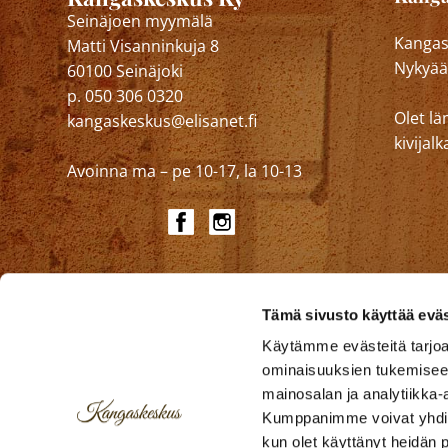
Seinäjoen myymälä
Kangask
Matti Visanninkuja 8
Nykyää
60100 Seinäjoki
p. 050 306 0320
Olet lä
kangaskeskus@elisanet.fi
kivija
Avoinna ma – pe 10-17, la 10-13
Tämä sivusto käyttää eväs
Käytämme evästeitä tarjoa
ominaisuuksien tukemisee
mainosalan ja analytiikka-
Kumppanimme voivat yhdistää 
kun olet käyttänyt heidän 