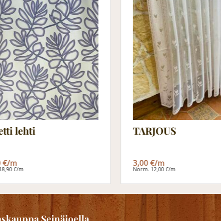
etti lehti
TARJOUS
0 €/m
3,00 €/m
18,90 €/m
Norm. 12,00 €/m
skauppa Seinäjoella