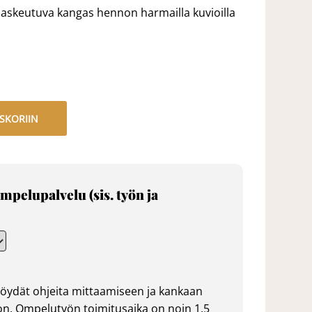
 laskeutuva kangas hennon harmailla kuvioilla
SKORIIN
mpelupalvelu (sis. työn ja
öydät ohjeita mittaamiseen ja kankaan
n. Ompelutyön toimitusaika on noin 1,5