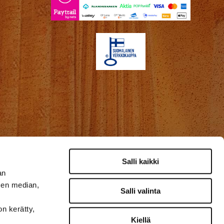
Salli kaikki
an
sen median,
Salli valinta
on kerätty,
Kiellä