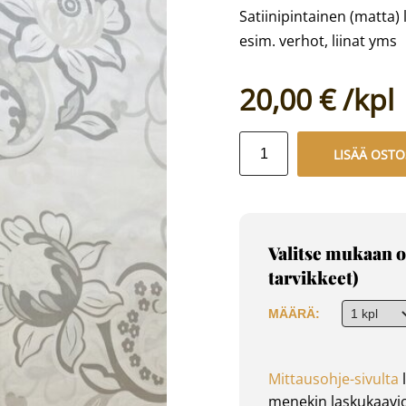
Satiinipintainen (matta)
esim. verhot, liinat yms
20,00 €
LISÄÄ OSTO
Valitse mukaan o
tarvikkeet)
MÄÄRÄ:
Mittausohje-sivulta
l
menekin laskukaavio