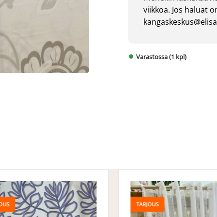
viikkoa. Jos haluat 
kangaskeskus@elisan
Varastossa (1 kpl)
OUS
TARJOUS