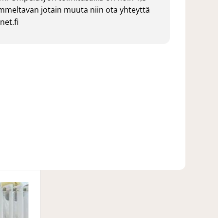
ommeltavan jotain muuta niin ota yhteyttä
et.fi