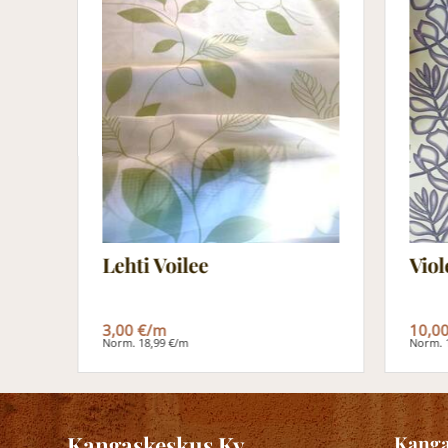
Viol
Lehti Voilee
10,0
3,00 €/m
Norm. 
Norm. 18,99 €/m
Kangaskeskus Ky
Kanga