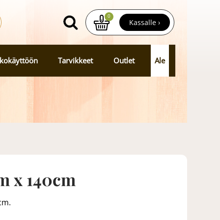
0
Kassalle ›
kokäyttöön
Tarvikkeet
Outlet
Ale
4m x 140cm
cm.