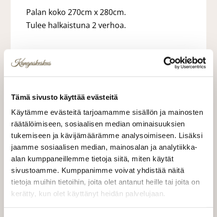
Palan koko 270cm x 280cm.
Tulee halkaistuna 2 verhoa.
25,00 €
Tämä sivusto käyttää evästeitä
Käytämme evästeitä tarjoamamme sisällön ja mainosten
LISÄÄ OSTOSKORIIN
räätälöimiseen, sosiaalisen median ominaisuuksien
tukemiseen ja kävijämäärämme analysoimiseen. Lisäksi
jaamme sosiaalisen median, mainosalan ja analytiikka-
Valitse mukaan ompelupalvelu
alan kumppaneillemme tietoja siitä, miten käytät
(sis. työn ja tarvikkeet)
sivustoamme. Kumppanimme voivat yhdistää näitä
tietoja muihin tietoihin, joita olet antanut heille tai joita on
MÄÄRÄ:
kerätty, kun olet käyttänyt heidän palvelujaan.
kangaskeskus.fi/tietosuoja/