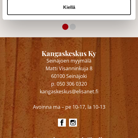
Kiellä
3,00 €/m
3,00 €/m
Norm. 18,99 €/m
Norm. 12,00 €/m
Kangaskeskus Ky
Seinäjoen myymälä
Matti Visanninkuja 8
60100 Seinäjoki
p. 050 306 0320
kangaskeskus@elisanet.fi
Avoinna ma – pe 10-17, la 10-13