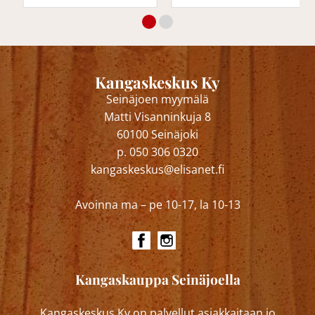
Kangaskeskus Ky
Seinäjoen myymälä
Matti Visanninkuja 8
60100 Seinäjoki
p. 050 306 0320
kangaskeskus@elisanet.fi
Avoinna ma – pe 10-17, la 10-13
Kangaskauppa Seinäjoella
Kangaskeskus Ky on palvellut asiakkaitaan jo