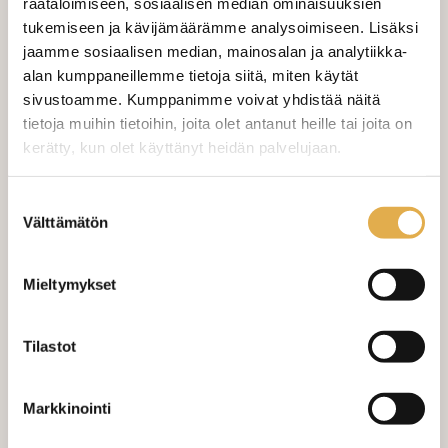
räätälöimiseen, sosiaalisen median ominaisuuksien
Valitse mukaan ompelupalvelu
tukemiseen ja kävijämäärämme analysoimiseen. Lisäksi
(sis. työn ja tarvikkeet)
jaamme sosiaalisen median, mainosalan ja analytiikka-
alan kumppaneillemme tietoja siitä, miten käytät
VERHOJEN MÄÄRÄ:
sivustoamme. Kumppanimme voivat yhdistää näitä
tietoja muihin tietoihin, joita olet antanut heille tai joita on
Suoraverho leveys 150 cm
+ 22,00 €
kerätty, kun olet käyttänyt heidän palvelujaan.
Purjerengasverho leveys max 150
+ 42,00 €
kangaskeskus.fi/tietosuoja/
cm
Lisätietoja:
Suostumuksen
Välttämätön
valinta
Sivupainot 2kpl
+ 4,00 €
Verho monsuuninauhalla leveys
+ 27,00 €
Mieltymykset
150 cm
Verho wavenauhalla, leveys 150
+ 28,00 €
Tilastot
cm
Mittausohje-sivulta
löydät ohjeita
Markkinointi
mittaamiseen ja kankaan menekin