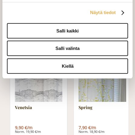
laskukaavion. Ompelutyön toimitusaika
on noin 1,5 viikkoa. Jos haluat
Näytä tiedot
ommeltavan jotain muuta niin ota
yhteyttä kangaskeskus@elisanet.fi
Salli kaikki
Varastossa (6.0 m)
Salli valinta
Kiellä
TARJOUS
TARJOUS
Venetsia
Spring
9,90 €/m
7,90 €/m
Norm. 19,90 €/m
Norm. 18,90 €/m