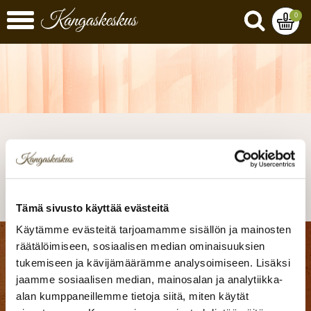
0
Virhesivu
Tämä sivusto käyttää evästeitä
Käytämme evästeitä tarjoamamme sisällön ja mainosten
räätälöimiseen, sosiaalisen median ominaisuuksien
Kangaskeskus Ky
tukemiseen ja kävijämäärämme analysoimiseen. Lisäksi
Seinäjoen myymälä
jaamme sosiaalisen median, mainosalan ja analytiikka-
Matti Visanninkuja 8
alan kumppaneillemme tietoja siitä, miten käytät
60100 Seinäjoki