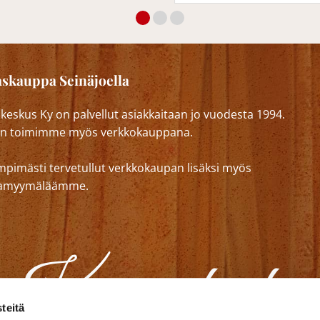
skauppa Seinäjoella
eskus Ky on palvellut asiakkaitaan jo vuodesta 1994.
n toimimme myös verkkokauppana.
mpimästi tervetullut verkkokaupan lisäksi myös
lkamyymäläämme.
teitä