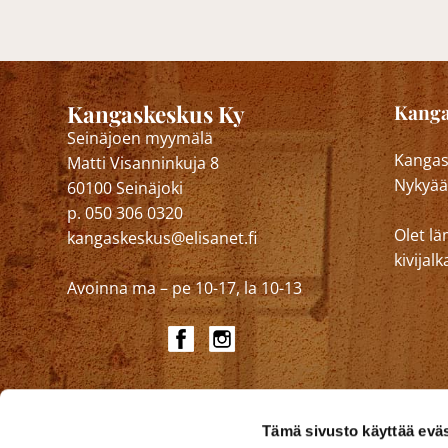
Kangaskeskus Ky
Kanga
Seinäjoen myymälä
Kangask
Matti Visanninkuja 8
Nykyää
60100 Seinäjoki
p. 050 306 0320
Olet lä
kangaskeskus@elisanet.fi
kivija
Avoinna ma – pe 10-17, la 10-13
Tämä sivusto käyttää eväs