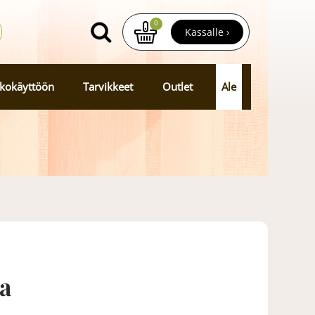
0
Kassalle ›
kokäyttöön
Tarvikkeet
Outlet
Ale
a