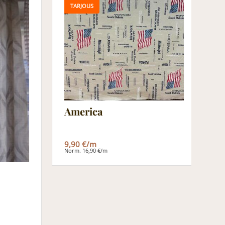
TARJOUS
America
9,90 €/m
Norm. 16,90 €/m
J
1
No