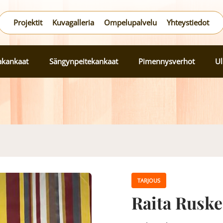
Projektit
Kuvagalleria
Ompelupalvelu
Yhteystiedot
lakankaat
Sängynpeitekankaat
Pimennysverhot
Ul
TARJOUS
Raita Ruske