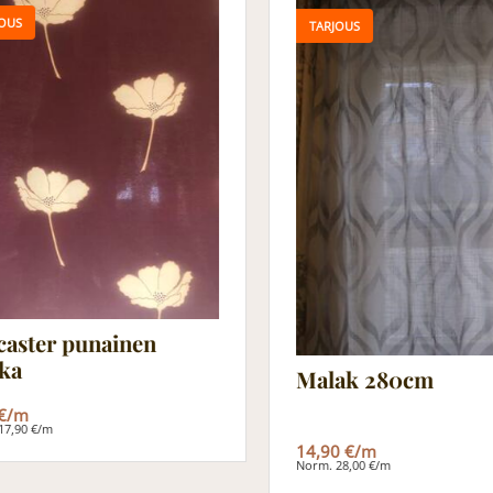
OUS
TARJOUS
caster punainen
ka
Malak 280cm
 €/m
17,90 €/m
14,90 €/m
Norm. 28,00 €/m