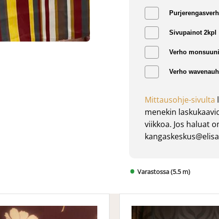
Purjerengasverh
Sivupainot 2kpl
Verho monsuuni
Verho wavenauha
Mittausohje-sivulta
l
menekin laskukaavio
viikkoa. Jos haluat 
kangaskeskus@elisan
Varastossa (5.5 m)