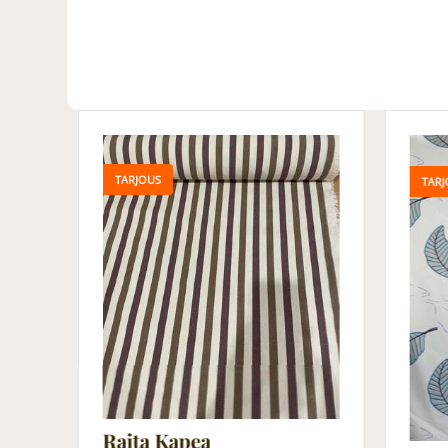
TARJOUS
TARJ
Raita Kapea