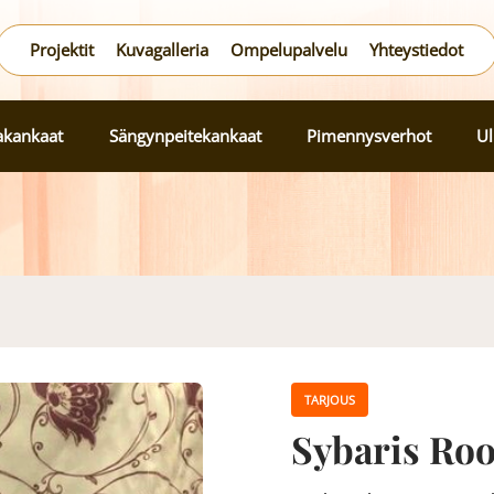
Projektit
Kuvagalleria
Ompelupalvelu
Yhteystiedot
lakankaat
Sängynpeitekankaat
Pimennysverhot
Ul
TARJOUS
Sybaris Ro