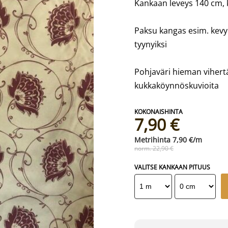
Kankaan leveys 140 cm,
Paksu kangas esim. kevye
tyynyiksi
Pohjaväri hieman vihertä
kukkaköynnöskuvioita
7,90 €
7,90 €/m
norm. 22,90 €
VALITSE KANKAAN PITUUS