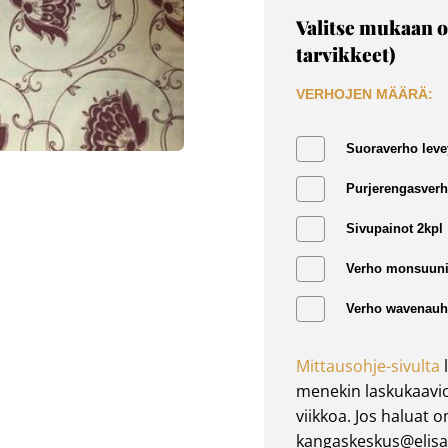
Valitse mukaan o
tarvikkeet)
VERHOJEN MÄÄRÄ:
Suoraverho leve
Purjerengasverh
Sivupainot 2kpl
Verho monsuuni
Verho wavenauha
Mittausohje-sivulta
l
menekin laskukaavio
viikkoa. Jos haluat 
kangaskeskus@elisan