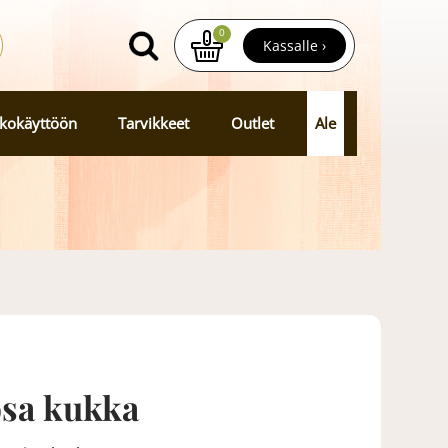
0
Kassalle ›
kokäyttöön
Tarvikkeet
Outlet
Ale
osa kukka