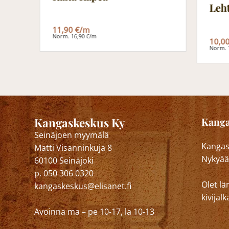
Leht
11,90 €/m
Norm. 16,90 €/m
10,0
Norm. 
Kangaskeskus Ky
Kanga
Seinäjoen myymälä
Kangask
Matti Visanninkuja 8
Nykyää
60100 Seinäjoki
p. 050 306 0320
Olet lä
kangaskeskus@elisanet.fi
kivija
Avoinna ma – pe 10-17, la 10-13