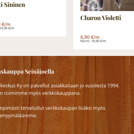
i Sininen
Charon Violetti
0 €/m
19,90 €/m
6,90 €/m
Norm. 18,90 €/m
skauppa Seinäjoella
eskus Ky on palvellut asiakkaitaan jo vuodesta 1994.
n toimimme myös verkkokauppana.
mpimästi tervetullut verkkokaupan lisäksi myös
lkamyymäläämme.