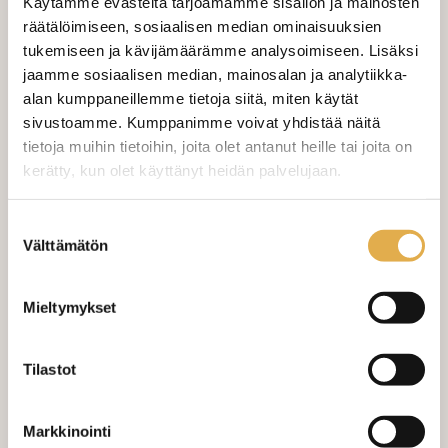
Käytämme evästeitä tarjoamamme sisällön ja mainosten
räätälöimiseen, sosiaalisen median ominaisuuksien
tukemiseen ja kävijämäärämme analysoimiseen. Lisäksi
Valitse mukaan ompelupalvelu
jaamme sosiaalisen median, mainosalan ja analytiikka-
(sis. työn ja tarvikkeet)
alan kumppaneillemme tietoja siitä, miten käytät
sivustoamme. Kumppanimme voivat yhdistää näitä
VERHOJEN MÄÄRÄ:
tietoja muihin tietoihin, joita olet antanut heille tai joita on
kerätty, kun olet käyttänyt heidän palvelujaan.
Suoraverho leveys 150 cm
+ 22,00 €
kangaskeskus.fi/tietosuoja/
Lisätietoja:
Suostumuksen
Purjerengasverho leveys max 150
+ 42,00 €
cm
Välttämätön
valinta
Sivupainot 2kpl
+ 4,00 €
Mieltymykset
Verho monsuuninauhalla leveys
+ 27,00 €
150 cm
Tilastot
Verho wavenauhalla, leveys 150
+ 28,00 €
cm
Markkinointi