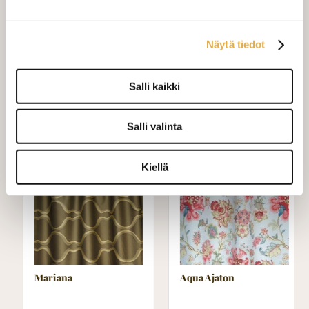
Mittausohje-sivulta
löydät ohjeita
mittaamiseen ja kankaan menekin
laskukaavion. Ompelutyön toimitusaika
Näytä tiedot
on noin 1,5 viikkoa. Jos haluat
ommeltavan jotain muuta niin ota
yhteyttä kangaskeskus@elisanet.fi
Salli kaikki
Varastossa (10.0 m)
Salli valinta
Kiellä
TARJOUS
TARJOUS
Mariana
Aqua Ajaton