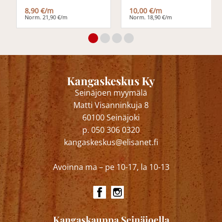
8,90 €/m
10,00 €/m
Norm. 21,90 €/m
Norm. 18,90 €/m
Kangaskeskus Ky
Seinäjoen myymälä
Matti Visanninkuja 8
60100 Seinäjoki
p. 050 306 0320
kangaskeskus@elisanet.fi
Avoinna ma – pe 10-17, la 10-13
Kangaskauppa Seinäjoella