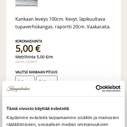
Kankaan leveys 100cm. Kevyt, läpikuultava
tupaverhokangas. raportti 20cm. Vaakaraita.
5,00 €
5,00 €/m
norm. 12,90 €
VALITSE KANKAAN PITUUS
LISÄÄ OSTOSKORIIN
Tämä sivusto käyttää evästeitä
Käytämme evästeitä tarjoamamme sisällön ja mainosten
Valitse mukaan ompelupalvelu
räätälöimiseen, sosiaalisen median ominaisuuksien