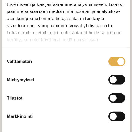
(sis. työn ja tarvikkeet)
tukemiseen ja kävijämäärämme analysoimiseen. Lisäksi
jaamme sosiaalisen median, mainosalan ja analytiikka-
VERHOJEN MÄÄRÄ:
alan kumppaneillemme tietoja siitä, miten käytät
sivustoamme. Kumppanimme voivat yhdistää näitä
Suoraverho leveys 150 cm
+ 22,00 €
tietoja muihin tietoihin, joita olet antanut heille tai joita on
kerätty, kun olet käyttänyt heidän palvelujaan.
Purjerengasverho leveys max 150
+ 42,00 €
cm
kangaskeskus.fi/tietosuoja/
Lisätietoja:
Suostumuksen
Sivupainot 2kpl
+ 4,00 €
Välttämätön
valinta
Verho monsuuninauhalla leveys
+ 27,00 €
150 cm
Mieltymykset
Verho wavenauhalla, leveys 150
+ 28,00 €
cm
Tilastot
Mittausohje-sivulta
löydät ohjeita
Markkinointi
mittaamiseen ja kankaan menekin
laskukaavion. Ompelutyön toimitusaika