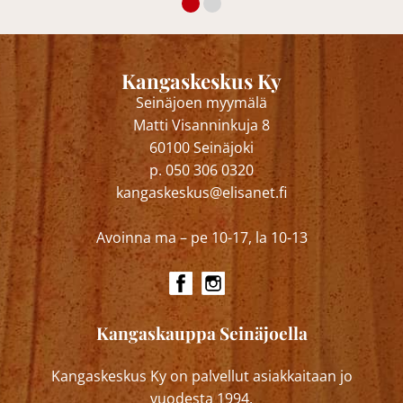
Kangaskeskus Ky
Seinäjoen myymälä
Matti Visanninkuja 8
60100 Seinäjoki
p. 050 306 0320
kangaskeskus@elisanet.fi
Avoinna ma – pe 10-17, la 10-13
Kangaskauppa Seinäjoella
Kangaskeskus Ky on palvellut asiakkaitaan jo
vuodesta 1994.