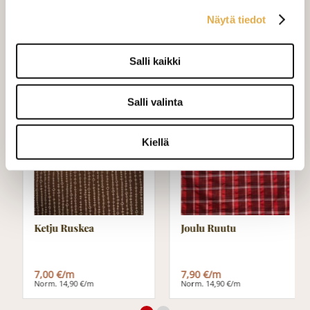
on noin 1,5 viikkoa. Jos haluat
ommeltavan jotain muuta niin ota
Näytä tiedot
yhteyttä kangaskeskus@elisanet.fi
Salli kaikki
Varastossa (3.0 m)
Salli valinta
TARJOUS
TARJOUS
Kiellä
Ketju Ruskea
Joulu Ruutu
7,00 €/m
7,90 €/m
Norm. 14,90 €/m
Norm. 14,90 €/m