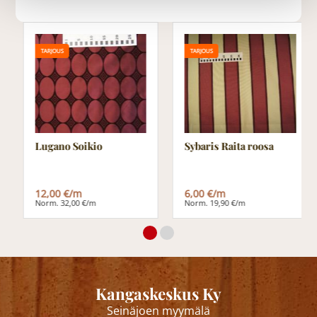
TARJOUS
TARJOUS
Lugano Soikio
Sybaris Raita roosa
12,00 €/m
6,00 €/m
Norm. 32,00 €/m
Norm. 19,90 €/m
Kangaskeskus Ky
Seinäjoen myymälä