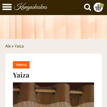
0
Ale
»
Yaiza
TARJOUS
Yaiza