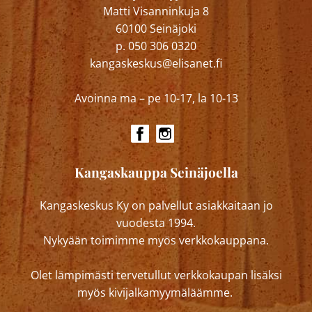
Matti Visanninkuja 8
60100 Seinäjoki
p. 050 306 0320
kangaskeskus@elisanet.fi
Avoinna ma – pe 10-17, la 10-13
Kangaskauppa Seinäjoella
Kangaskeskus Ky on palvellut asiakkaitaan jo
vuodesta 1994.
Nykyään toimimme myös verkkokauppana.
Olet lämpimästi tervetullut verkkokaupan lisäksi
myös kivijalkamyymäläämme.