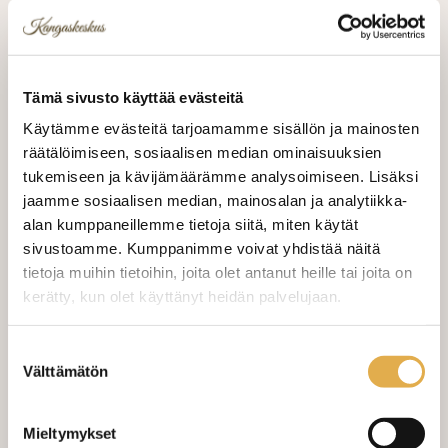
6,90 €
6,90 €/m
norm. 18,90 €
Tämä sivusto käyttää evästeitä
Käytämme evästeitä tarjoamamme sisällön ja mainosten
VALITSE KANKAAN PITUUS
räätälöimiseen, sosiaalisen median ominaisuuksien
tukemiseen ja kävijämäärämme analysoimiseen. Lisäksi
jaamme sosiaalisen median, mainosalan ja analytiikka-
LISÄÄ OSTOSKORIIN
alan kumppaneillemme tietoja siitä, miten käytät
sivustoamme. Kumppanimme voivat yhdistää näitä
tietoja muihin tietoihin, joita olet antanut heille tai joita on
kerätty, kun olet käyttänyt heidän palvelujaan.
Valitse mukaan ompelupalvelu
(sis. työn ja tarvikkeet)
kangaskeskus.fi/tietosuoja/
Lisätietoja:
Suostumuksen
Välttämätön
valinta
VERHOJEN MÄÄRÄ:
Suoraverho leveys 150 cm
+ 22,00 €
Mieltymykset