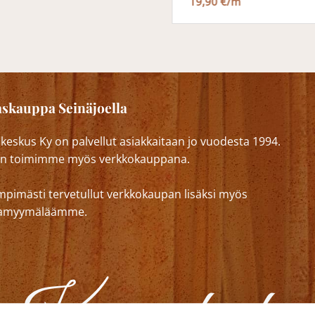
19,90 €/m
skauppa Seinäjoella
eskus Ky on palvellut asiakkaitaan jo vuodesta 1994.
n toimimme myös verkkokauppana.
mpimästi tervetullut verkkokaupan lisäksi myös
lkamyymäläämme.