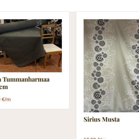
a Tummanharmaa
cm
0 €/m
Sirius Musta