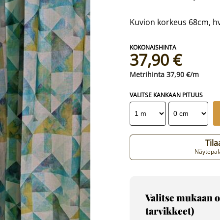
Kuvion korkeus 68cm, hvy
37,90 €
37,90 €/m
VALITSE KANKAAN PITUUS
Til
Näytepala
Valitse mukaan o
tarvikkeet)