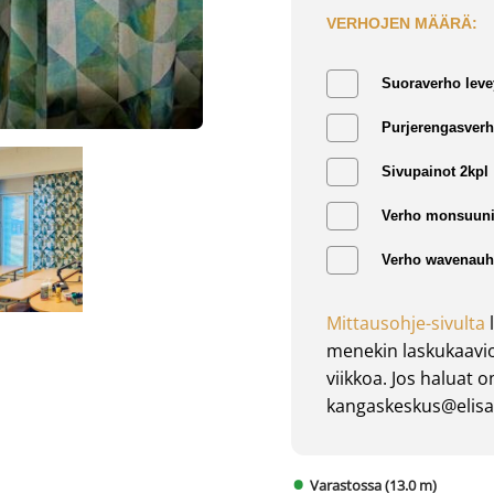
VERHOJEN MÄÄRÄ:
Suoraverho leve
Purjerengasverh
Sivupainot 2kpl
Verho monsuuni
Verho wavenauha
Mittausohje-sivulta
l
menekin laskukaavio
viikkoa. Jos haluat 
kangaskeskus@elisan
Varastossa (13.0 m)