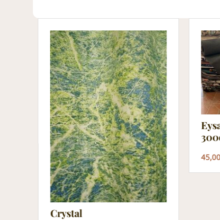
Eys
300
45,0
Crystal