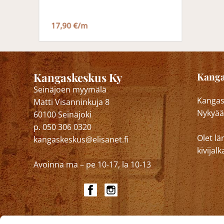
17,90 €/m
Kangaskeskus Ky
Kanga
Seinäjoen myymälä
Kangask
Matti Visanninkuja 8
Nykyää
60100 Seinäjoki
p. 050 306 0320
Olet lä
kangaskeskus@elisanet.fi
kivija
Avoinna ma – pe 10-17, la 10-13