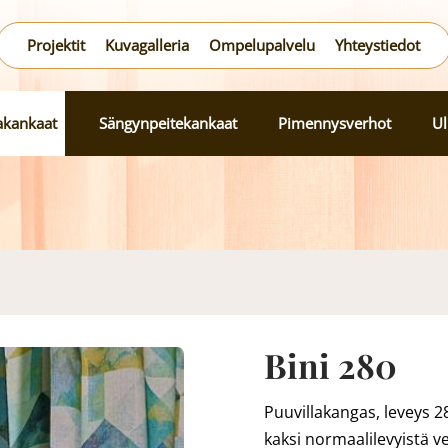
Projektit
Kuvagalleria
Ompelupalvelu
Yhteystiedot
lakankaat
Sängynpeitekankaat
Pimennysverhot
Ul
Bini 280
Puuvillakangas, leveys 
kaksi normaalilevyistä v