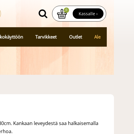
0
Kassalle ›
kokäyttöön
Tarvikkeet
Outlet
Ale
280cm. Kankaan leveydestä saa halkaisemalla
erhoa.