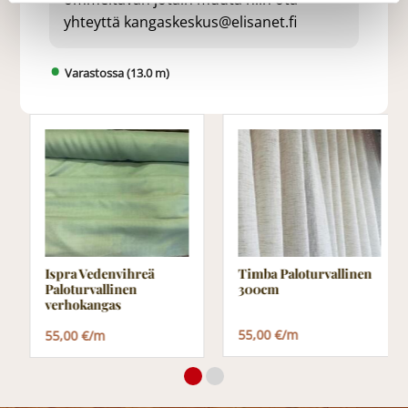
yhteyttä kangaskeskus@elisanet.fi
Varastossa (13.0 m)
Ispra Vedenvihreä
Timba Paloturvallinen
Paloturvallinen
300cm
verhokangas
55,00 €/m
55,00 €/m