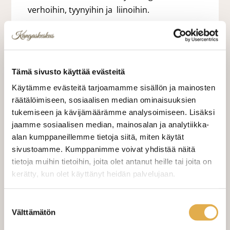
verhoihin, tyynyihin ja liinoihin.
37,90 €
37,90 €/m
Tämä sivusto käyttää evästeitä
VALITSE KANKAAN PITUUS
Käytämme evästeitä tarjoamamme sisällön ja mainosten
räätälöimiseen, sosiaalisen median ominaisuuksien
tukemiseen ja kävijämäärämme analysoimiseen. Lisäksi
jaamme sosiaalisen median, mainosalan ja analytiikka-
LISÄÄ OSTOSKORIIN
alan kumppaneillemme tietoja siitä, miten käytät
sivustoamme. Kumppanimme voivat yhdistää näitä
Tilaa näytepala kankaasta
tietoja muihin tietoihin, joita olet antanut heille tai joita on
Näytepalan hinta 1,50 €. Koko n. 10x10 cm.
kerätty, kun olet käyttänyt heidän palvelujaan.
kangaskeskus.fi/tietosuoja/
Lisätietoja:
Suostumuksen
Valitse mukaan ompelupalvelu
Välttämätön
valinta
(sis. työn ja tarvikkeet)