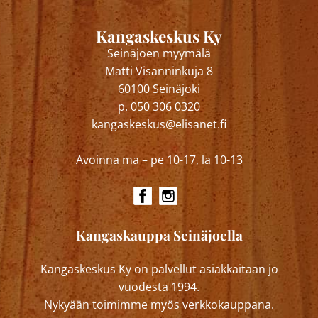
Kangaskeskus Ky
Seinäjoen myymälä
Matti Visanninkuja 8
60100 Seinäjoki
p. 050 306 0320
kangaskeskus@elisanet.fi
Avoinna ma – pe 10-17, la 10-13
Kangaskauppa Seinäjoella
Kangaskeskus Ky on palvellut asiakkaitaan jo
vuodesta 1994.
Nykyään toimimme myös verkkokauppana.