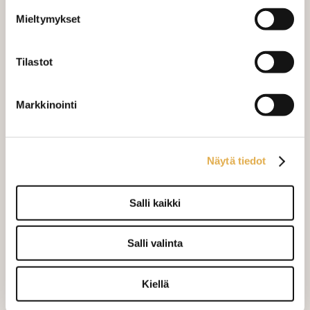
VERHOJEN MÄÄRÄ:
Mieltymykset
Suoraverho leveys 150 cm
+ 22,00 €
Tilastot
Purjerengasverho leveys max 150
+ 42,00 €
cm
Markkinointi
Sivupainot 2kpl
+ 4,00 €
Verho monsuuninauhalla leveys
+ 27,00 €
Näytä tiedot
150 cm
Verho wavenauhalla, leveys 150
+ 28,00 €
cm
Salli kaikki
Mittausohje-sivulta
löydät ohjeita
Salli valinta
mittaamiseen ja kankaan menekin
laskukaavion. Ompelutyön toimitusaika
Kiellä
on noin 1,5 viikkoa. Jos haluat
ommeltavan jotain muuta niin ota