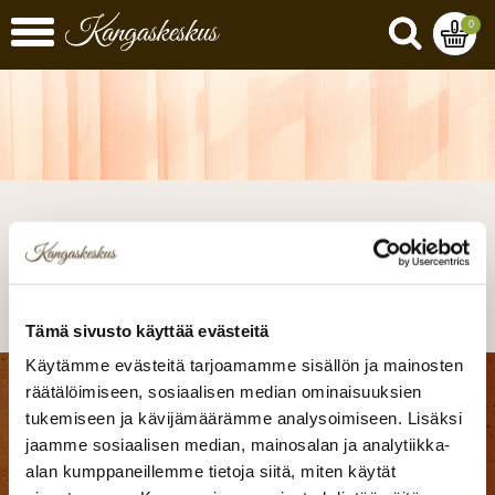
0
Virhesivu
Tämä sivusto käyttää evästeitä
Käytämme evästeitä tarjoamamme sisällön ja mainosten
räätälöimiseen, sosiaalisen median ominaisuuksien
Kangaskeskus Ky
tukemiseen ja kävijämäärämme analysoimiseen. Lisäksi
Seinäjoen myymälä
jaamme sosiaalisen median, mainosalan ja analytiikka-
Matti Visanninkuja 8
alan kumppaneillemme tietoja siitä, miten käytät
60100 Seinäjoki