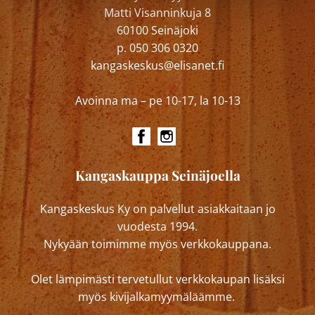
Matti Visanninkuja 8
60100 Seinäjoki
p. 050 306 0320
kangaskeskus@elisanet.fi
Avoinna ma – pe 10-17, la 10-13
Kangaskauppa Seinäjoella
Kangaskeskus Ky on palvellut asiakkaitaan jo
vuodesta 1994.
Nykyään toimimme myös verkkokauppana.
Olet lämpimästi tervetullut verkkokaupan lisäksi
myös kivijalkamyymäläämme.