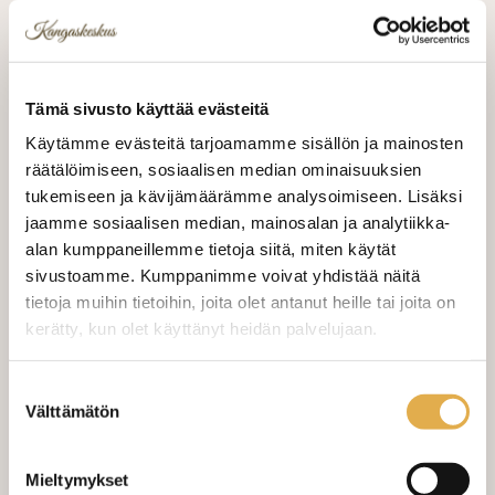
Lajitelma kevyitä palakankaita,
kangaspalojen koot näet kuvassa kankaan
päällä olevasta lapusta
Tämä sivusto käyttää evästeitä
Käytämme evästeitä tarjoamamme sisällön ja mainosten
Lajitelma sisältää kuvassa näkyvät
räätälöimiseen, sosiaalisen median ominaisuuksien
kangaspalat
tukemiseen ja kävijämäärämme analysoimiseen. Lisäksi
jaamme sosiaalisen median, mainosalan ja analytiikka-
5,00 €
alan kumppaneillemme tietoja siitä, miten käytät
sivustoamme. Kumppanimme voivat yhdistää näitä
tietoja muihin tietoihin, joita olet antanut heille tai joita on
kerätty, kun olet käyttänyt heidän palvelujaan.
LISÄÄ OSTOSKORIIN
kangaskeskus.fi/tietosuoja/
Lisätietoja:
Suostumuksen
Välttämätön
valinta
Valitse mukaan ompelupalvelu
Mieltymykset