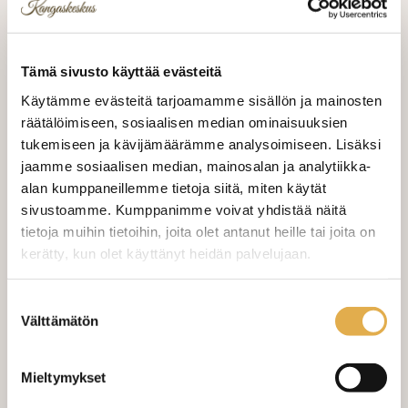
kangaspalojen koot näet kuvassa kankaan
päällä olevasta lapusta
Tämä sivusto käyttää evästeitä
Lajitelma sisältää kuvassa näkyvät
Käytämme evästeitä tarjoamamme sisällön ja mainosten
kangaspalat
räätälöimiseen, sosiaalisen median ominaisuuksien
tukemiseen ja kävijämäärämme analysoimiseen. Lisäksi
5,00 €
jaamme sosiaalisen median, mainosalan ja analytiikka-
alan kumppaneillemme tietoja siitä, miten käytät
sivustoamme. Kumppanimme voivat yhdistää näitä
tietoja muihin tietoihin, joita olet antanut heille tai joita on
kerätty, kun olet käyttänyt heidän palvelujaan.
LISÄÄ OSTOSKORIIN
kangaskeskus.fi/tietosuoja/
Lisätietoja:
Suostumuksen
Välttämätön
valinta
Valitse mukaan ompelupalvelu
(sis. työn ja tarvikkeet)
Mieltymykset