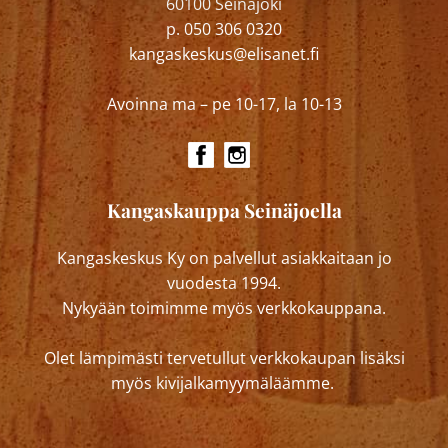
60100 Seinäjoki
p. 050 306 0320
kangaskeskus@elisanet.fi
Avoinna ma – pe 10-17, la 10-13
Kangaskauppa Seinäjoella
Kangaskeskus Ky on palvellut asiakkaitaan jo
vuodesta 1994.
Nykyään toimimme myös verkkokauppana.
Olet lämpimästi tervetullut verkkokaupan lisäksi
myös kivijalkamyymäläämme.