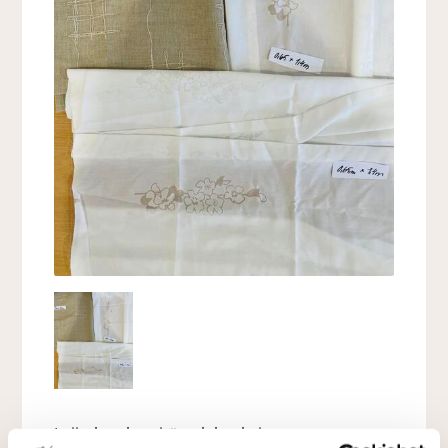
Lajitelma kevyitä palakankaita,