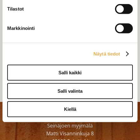
MÄÄRÄ:
Tilastot
Mittausohje-sivulta
löydät ohjeita
Markkinointi
mittaamiseen ja kankaan menekin
laskukaavion. Ompelutyön toimitusaika
on noin 1,5 viikkoa. Jos haluat
Näytä tiedot
ommeltavan jotain muuta niin ota
yhteyttä kangaskeskus@elisanet.fi
Salli kaikki
Varastossa (1 kpl)
Salli valinta
Kiellä
Kangaskeskus Ky
Seinäjoen myymälä
Matti Visanninkuja 8