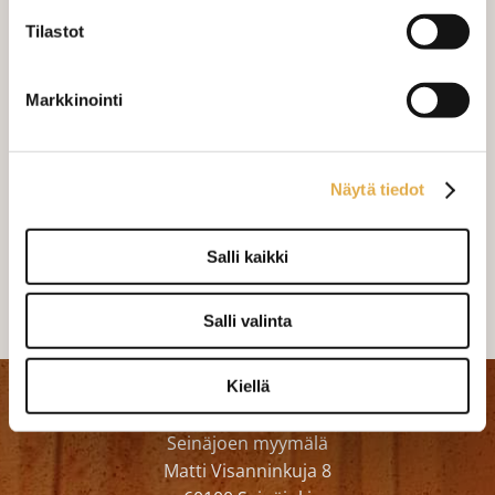
MÄÄRÄ:
Tilastot
Mittausohje-sivulta
löydät ohjeita
Markkinointi
mittaamiseen ja kankaan menekin
laskukaavion. Ompelutyön toimitusaika
on noin 1,5 viikkoa. Jos haluat
Näytä tiedot
ommeltavan jotain muuta niin ota
yhteyttä kangaskeskus@elisanet.fi
Salli kaikki
Varastossa (1 kpl)
Salli valinta
Kiellä
Kangaskeskus Ky
Seinäjoen myymälä
Matti Visanninkuja 8