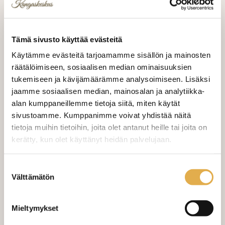
kangaspalojen koot näet kuvassa kankaan
päällä olevasta lapusta
Tämä sivusto käyttää evästeitä
Lajitelma sisältää kuvassa näkyvät
Käytämme evästeitä tarjoamamme sisällön ja mainosten
kangaspalat
räätälöimiseen, sosiaalisen median ominaisuuksien
tukemiseen ja kävijämäärämme analysoimiseen. Lisäksi
5,00 €
jaamme sosiaalisen median, mainosalan ja analytiikka-
alan kumppaneillemme tietoja siitä, miten käytät
sivustoamme. Kumppanimme voivat yhdistää näitä
tietoja muihin tietoihin, joita olet antanut heille tai joita on
kerätty, kun olet käyttänyt heidän palvelujaan.
LISÄÄ OSTOSKORIIN
kangaskeskus.fi/tietosuoja/
Lisätietoja:
Suostumuksen
Välttämätön
valinta
Valitse mukaan ompelupalvelu
(sis. työn ja tarvikkeet)
Mieltymykset