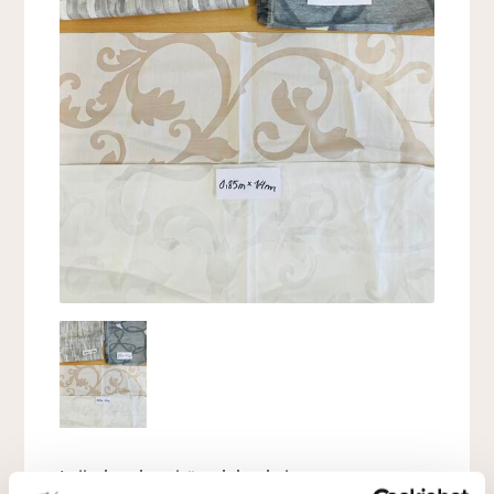
Lajitelma kevyitä palakankaita,