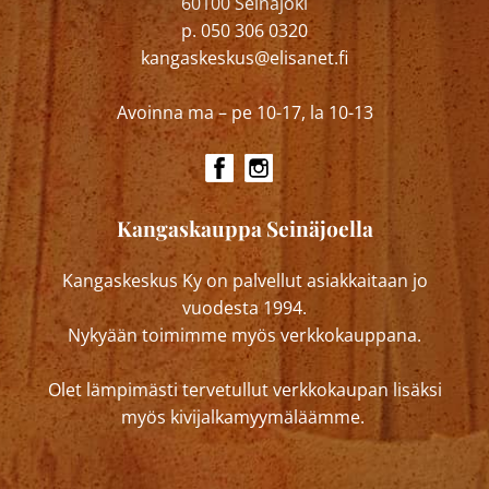
60100 Seinäjoki
p. 050 306 0320
kangaskeskus@elisanet.fi
Avoinna ma – pe 10-17, la 10-13
Kangaskauppa Seinäjoella
Kangaskeskus Ky on palvellut asiakkaitaan jo
vuodesta 1994.
Nykyään toimimme myös verkkokauppana.
Olet lämpimästi tervetullut verkkokaupan lisäksi
myös kivijalkamyymäläämme.