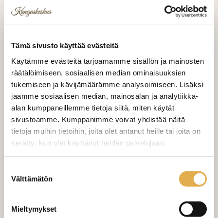
Palan koko 2,25m x 150cm. Kevyt,
läpikuultava pellavajäljitelmäkangas.
Pohjaväri luonnonvalkoinen
Tämä sivusto käyttää evästeitä
Raportti 50cm
Käytämme evästeitä tarjoamamme sisällön ja mainosten
räätälöimiseen, sosiaalisen median ominaisuuksien
tukemiseen ja kävijämäärämme analysoimiseen. Lisäksi
Tarjous - osta nyt ja säästä 30,52 €
12,00 €
jaamme sosiaalisen median, mainosalan ja analytiikka-
alan kumppaneillemme tietoja siitä, miten käytät
Norm.
42,52 €
sivustoamme. Kumppanimme voivat yhdistää näitä
tietoja muihin tietoihin, joita olet antanut heille tai joita on
kerätty, kun olet käyttänyt heidän palvelujaan.
LISÄÄ OSTOSKORIIN
kangaskeskus.fi/tietosuoja/
Lisätietoja:
Suostumuksen
Välttämätön
valinta
Valitse mukaan ompelupalvelu
Mieltymykset
(sis. työn ja tarvikkeet)