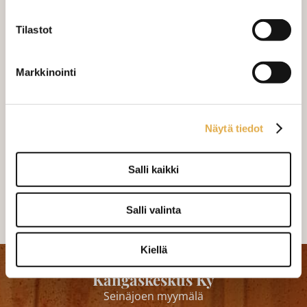
MÄÄRÄ:
Tilastot
Markkinointi
Mittausohje-sivulta
löydät ohjeita
mittaamiseen ja kankaan menekin
laskukaavion. Ompelutyön toimitusaika
on noin 1,5 viikkoa. Jos haluat
Näytä tiedot
ommeltavan jotain muuta niin ota
yhteyttä kangaskeskus@elisanet.fi
Salli kaikki
Varastossa (1 kpl)
Salli valinta
Kiellä
Kangaskeskus Ky
Seinäjoen myymälä