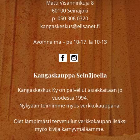
Matti Visanninkuja 8
60100 Seinäjoki
p. 050 306 0320
kangaskeskus@elisanet.fi
Avoinna ma – pe 10-17, la 10-13
Kangaskauppa Seinäjoella
Kangaskeskus Ky on palvellut asiakkaitaan jo
vuodesta 1994.
Nykyään toimimme myös verkkokauppana.
Olet lämpimästi tervetullut verkkokaupan lisäksi
myös kivijalkamyymäläämme.