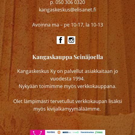
p. 050 306 0320
kangaskeskus@elisanet.fi
Avoinna ma – pe 10-17, la 10-13
Kangaskauppa Seinäjoella
Kangaskeskus Ky on palvellut asiakkaitaan jo
vuodesta 1994.
Nykyään toimimme myös verkkokauppana.
Olet lämpimästi tervetullut verkkokaupan lisäksi
myös kivijalkamyymäläämme.