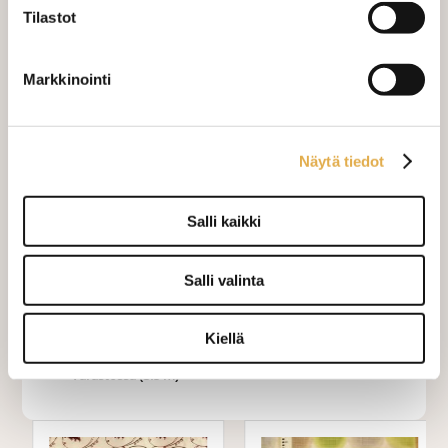
Tilastot
Sivupainot 2kpl
+ 4,00 €
Verho monsuuninauhalla leveys
+ 27,00 €
Markkinointi
150 cm
Verho wavenauhalla, leveys 150
+ 28,00 €
cm
Näytä tiedot
Mittausohje-sivulta
löydät ohjeita
mittaamiseen ja kankaan menekin
Salli kaikki
laskukaavion. Ompelutyön toimitusaika
on noin 1,5 viikkoa. Jos haluat
Salli valinta
ommeltavan jotain muuta niin ota
yhteyttä kangaskeskus@elisanet.fi
Kiellä
Varastossa (3.5 m)