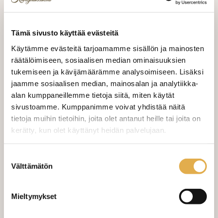
VALITSE KANKAAN PITUUS
Tämä sivusto käyttää evästeitä
Käytämme evästeitä tarjoamamme sisällön ja mainosten
LISÄÄ OSTOSKORIIN
räätälöimiseen, sosiaalisen median ominaisuuksien
tukemiseen ja kävijämäärämme analysoimiseen. Lisäksi
Tilaa näytepala kankaasta
jaamme sosiaalisen median, mainosalan ja analytiikka-
Näytepalan hinta 1,50 €. Koko n. 10x10 cm.
alan kumppaneillemme tietoja siitä, miten käytät
sivustoamme. Kumppanimme voivat yhdistää näitä
tietoja muihin tietoihin, joita olet antanut heille tai joita on
Valitse mukaan ompelupalvelu
kerätty, kun olet käyttänyt heidän palvelujaan.
(sis. työn ja tarvikkeet)
kangaskeskus.fi/tietosuoja/
Lisätietoja:
VERHOJEN MÄÄRÄ:
Suostumuksen
Välttämätön
valinta
Suoraverho leveys 150 cm
+ 22,00 €
Mieltymykset
Purjerengasverho leveys max 150
+ 42,00 €
cm