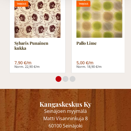
TARJOUS
TARJOUS
Sybaris Punainen
Pallo Lime
kukka
7,90 €/m
5,00 €/m
Norm. 22,90 €/m
Norm. 18,90 €/m
Kangaskeskus Ky
Seinäjoen myymälä
Matti Visanninkuja 8
60100 Seinäjoki