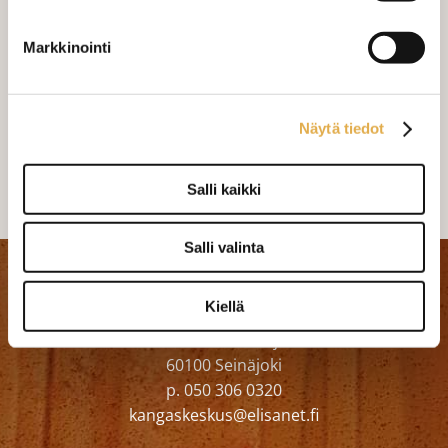
mittaamiseen ja kankaan menekin
laskukaavion. Ompelutyön toimitusaika
Markkinointi
on noin 1,5 viikkoa. Jos haluat
ommeltavan jotain muuta niin ota
yhteyttä kangaskeskus@elisanet.fi
Näytä tiedot
Varastossa (1 kpl)
Salli kaikki
Salli valinta
Kangaskeskus Ky
Kiellä
Seinäjoen myymälä
Matti Visanninkuja 8
60100 Seinäjoki
p. 050 306 0320
kangaskeskus@elisanet.fi