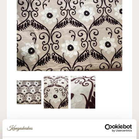
Palan koko 240cm x 140cm
Samettiflokattuja kuvioita syvällä