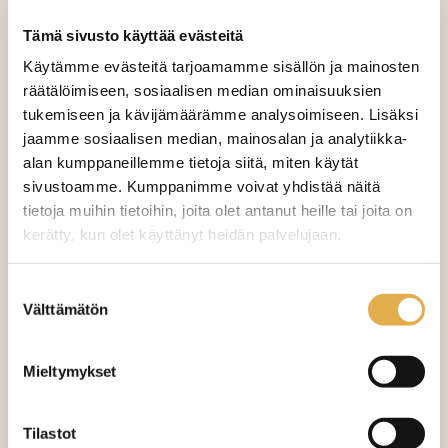
tummanpunaisella, pohjan väri beige
Tämä sivusto käyttää evästeitä
Tarjous - osta nyt ja säästä 42,16 €
Käytämme evästeitä tarjoamamme sisällön ja mainosten
20,00 €
räätälöimiseen, sosiaalisen median ominaisuuksien
Norm.
62,16 €
tukemiseen ja kävijämäärämme analysoimiseen. Lisäksi
jaamme sosiaalisen median, mainosalan ja analytiikka-
alan kumppaneillemme tietoja siitä, miten käytät
sivustoamme. Kumppanimme voivat yhdistää näitä
tietoja muihin tietoihin, joita olet antanut heille tai joita on
LISÄÄ OSTOSKORIIN
kerätty, kun olet käyttänyt heidän palvelujaan.
kangaskeskus.fi/tietosuoja/
Lisätietoja:
Suostumuksen
Valitse mukaan ompelupalvelu
Välttämätön
valinta
(sis. työn ja tarvikkeet)
MÄÄRÄ:
Mieltymykset
Tilastot
Mittausohje-sivulta
löydät ohjeita