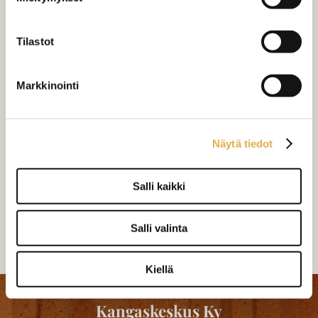
Valitse mukaan ompelupalvelu
(sis. työn ja tarvikkeet)
Tilastot
MÄÄRÄ:
Markkinointi
Mittausohje-sivulta
löydät ohjeita
mittaamiseen ja kankaan menekin
laskukaavion. Ompelutyön toimitusaika
Näytä tiedot
on noin 1,5 viikkoa. Jos haluat
ommeltavan jotain muuta niin ota
Salli kaikki
yhteyttä kangaskeskus@elisanet.fi
Salli valinta
Varastossa (1 kpl)
Kiellä
Kangaskeskus Ky