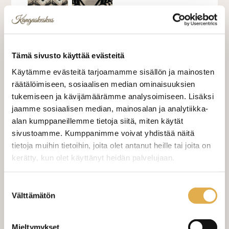
Palan koko 230cm x 140cm
Tämä sivusto käyttää evästeitä
Samettiflokattuja kuvioita mustalla, pohjan
Käytämme evästeitä tarjoamamme sisällön ja mainosten
väri beige
räätälöimiseen, sosiaalisen median ominaisuuksien
tukemiseen ja kävijämäärämme analysoimiseen. Lisäksi
Tarjous - osta nyt ja säästä 42,16 €
jaamme sosiaalisen median, mainosalan ja analytiikka-
20,00 €
alan kumppaneillemme tietoja siitä, miten käytät
Norm.
62,16 €
sivustoamme. Kumppanimme voivat yhdistää näitä
tietoja muihin tietoihin, joita olet antanut heille tai joita on
kerätty, kun olet käyttänyt heidän palvelujaan.
kangaskeskus.fi/tietosuoja/
Lisätietoja:
LISÄÄ OSTOSKORIIN
Suostumuksen
Välttämätön
valinta
Mieltymykset