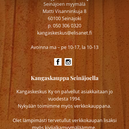
Seinäjoen myymälä
Matti Visanninkuja 8
60100 Seinäjoki
p. 050 306 0320
kangaskeskus@elisanet.fi
Avoinna ma – pe 10-17, la 10-13
Kangaskauppa Seinäjoella
Kangaskeskus Ky on palvellut asiakkaitaan jo
vuodesta 1994.
Nykyään toimimme myös verkkokauppana.
Olet lämpimästi tervetullut verkkokaupan lisäksi
myös kivijalkamyymäläämme.