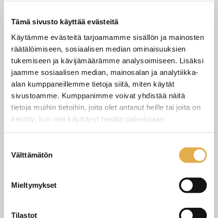
sävyllä.
Tämä sivusto käyttää evästeitä
Käytämme evästeitä tarjoamamme sisällön ja mainosten
Tarjous - osta nyt ja säästä 39,75 €
10,00 €
räätälöimiseen, sosiaalisen median ominaisuuksien
tukemiseen ja kävijämäärämme analysoimiseen. Lisäksi
Norm.
49,75 €
jaamme sosiaalisen median, mainosalan ja analytiikka-
alan kumppaneillemme tietoja siitä, miten käytät
sivustoamme. Kumppanimme voivat yhdistää näitä
tietoja muihin tietoihin, joita olet antanut heille tai joita on
LISÄÄ OSTOSKORIIN
kerätty, kun olet käyttänyt heidän palvelujaan.
kangaskeskus.fi/tietosuoja/
Lisätietoja:
Suostumuksen
Valitse mukaan ompelupalvelu
Välttämätön
valinta
(sis. työn ja tarvikkeet)
Mieltymykset
MÄÄRÄ:
Tilastot