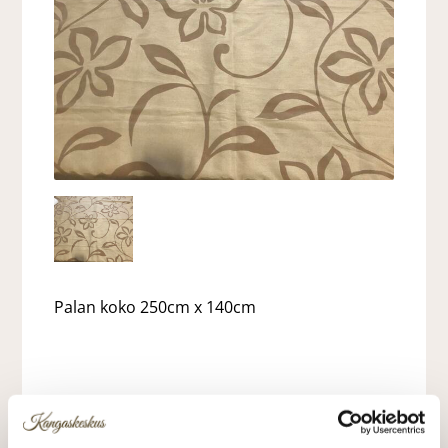
Palan koko 250cm x 140cm
Silkkijäljitelmäkangas, jonka pinnassa
samettiflokattuja kuvioita tummemmalla