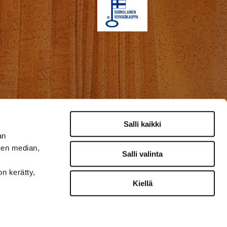
Salli kaikki
an
sen median,
Salli valinta
on kerätty,
Kiellä
lkokäyttöön
Tarvikkeet
Outlet
Ale