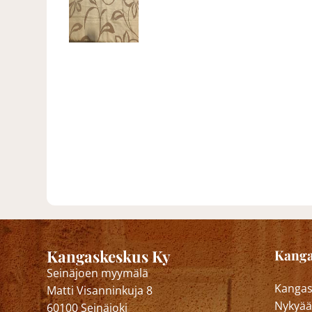
Kangaskeskus Ky
Kanga
Seinäjoen myymälä
Kangask
Matti Visanninkuja 8
Nykyää
60100 Seinäjoki