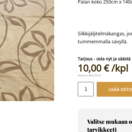
Palan koko 250cm x 14
Silkkijäljitelmäkangas, j
tummemmalla sävyllä.
Tarjous - osta nyt ja säästä
10,00 €
Norm.
49,75 €
LISÄÄ OSTO
Valitse mukaan o
tarvikkeet)