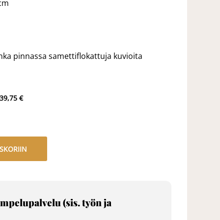
0cm
onka pinnassa samettiflokattuja kuvioita
 39,75 €
SKORIIN
mpelupalvelu (sis. työn ja