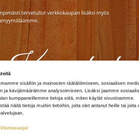
mpimästi tervetullut verkkokaupan lisäksi myös
lkamyymäläämme.
teitä
mamme sisällön ja mainosten räätälöimiseen, sosiaalisen medi
n ja kävijämäärämme analysoimiseen. Lisäksi jaamme sosiaali
alan kumppaneillemme tietoja siitä, miten käytät sivustoamme.
näitä tietoja muihin tietoihin, joita olet antanut heille tai joita 
palvelujaan.
akankaat
Sängynpeitekankaat
Pimennysverhot
U
i/tietosuoja/