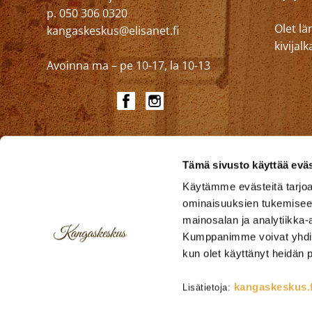
p. 050 306 0320
Olet lä
kangaskeskus@elisanet.fi
kivija
Avoinna ma – pe 10-17, la 10-13
Tämä sivusto käyttää eväs
Käytämme evästeitä tarjoa
ominaisuuksien tukemisee
mainosalan ja analytiikka-
Kumppanimme voivat yhdistää 
kun olet käyttänyt heidän 
Verhokankaat
Verhoilukankaat
Julkitil
kangaskeskus.f
Lisätietoja: