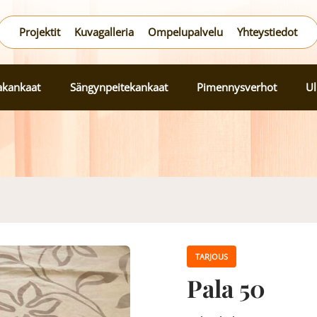
Projektit
Kuvagalleria
Ompelupalvelu
Yhteystiedot
lakankaat
Sängynpeitekankaat
Pimennysverhot
Ul
TARJOUS
Pala 50