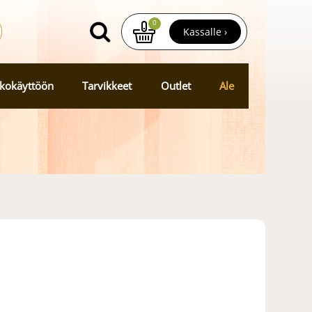
0
Kassalle ›
kokäyttöön
Tarvikkeet
Outlet
Ale