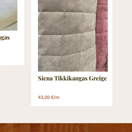
ngas
Siena Tikkikangas Greige
Z
43,00 €/m
3