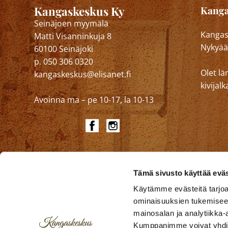
Kangaskeskus Ky
Kanga
Seinäjoen myymälä
Kangask
Matti Visanninkuja 8
Nykyää
60100 Seinäjoki
p. 050 306 0320
Olet lä
kangaskeskus@elisanet.fi
kivija
Avoinna ma – pe 10-17, la 10-13
Tämä sivusto käyttää eväs
Käytämme evästeitä tarjoa
ominaisuuksien tukemisee
mainosalan ja analytiikka-
Kumppanimme voivat yhdistää 