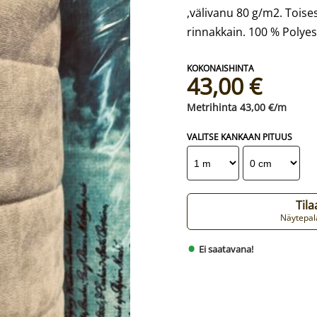
,välivanu 80 g/m2. Toise
rinnakkain. 100 % Polyes
43,00 €
43,00 €/m
VALITSE KANKAAN PITUUS
Til
Näytepala
Ei saatavana!