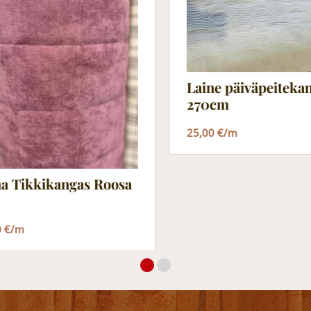
Laine päiväpeiteka
270cm
25,00 €/m
na Tikkikangas Roosa
0 €/m