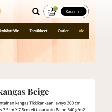
0
Kassalle ›
kokäyttöön
Tarvikkeet
Outlet
Ale
kangas Beige
tainen kangas.Tikkikankaan leveys 300 cm.
us 7.5cm X 7.5cm eli tasaruutu.Paino 340 g/m2