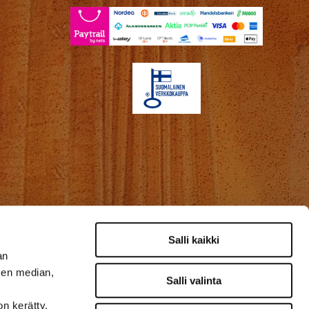
Salli kaikki
an
sen median,
Salli valinta
on kerätty,