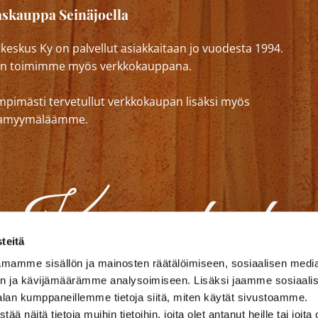
skauppa Seinäjoella
eskus Ky on palvellut asiakkaitaan jo vuodesta 1994.
n toimimme myös verkkokauppana.
mpimästi tervetullut verkkokaupan lisäksi myös
lkamyymäläämme.
teitä
mamme sisällön ja mainosten räätälöimiseen, sosiaalisen medi
n ja kävijämäärämme analysoimiseen. Lisäksi jaamme sosiaali
alan kumppaneillemme tietoja siitä, miten käytät sivustoamme.
näitä tietoja muihin tietoihin, joita olet antanut heille tai joita 