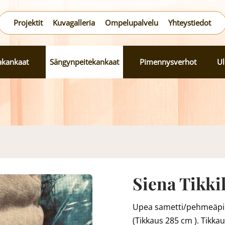
Projektit
Kuvagalleria
Ompelupalvelu
Yhteystiedot
lakankaat
Sängynpeitekankaat
Pimennysverhot
Ul
Siena Tikki
Upea sametti/pehmeäpin
(Tikkaus 285 cm ). Tikka