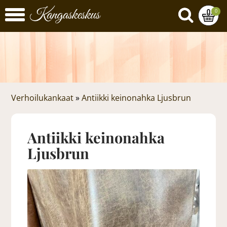
0
Verhoilukankaat
»
Antiikki keinonahka Ljusbrun
Antiikki keinonahka
Ljusbrun