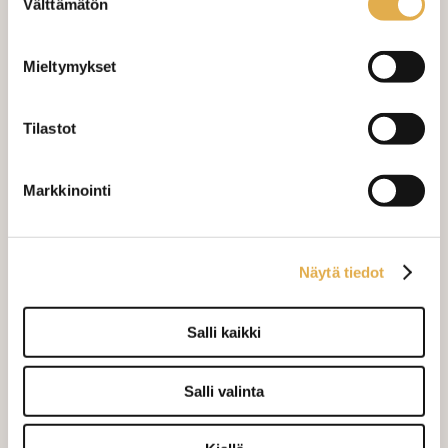
Välttämätön
valinta
LISÄÄ OSTOSKORIIN
Mieltymykset
Tilaa näytepala kankaasta
Näytepalan hinta 1,50 €. Koko n. 10x10 cm.
Tilastot
Varastossa (6.4 m)
Markkinointi
Näytä tiedot
Salli kaikki
Pink
Anna Aqua
Salli valinta
19,90 €/m
28,00 €/m