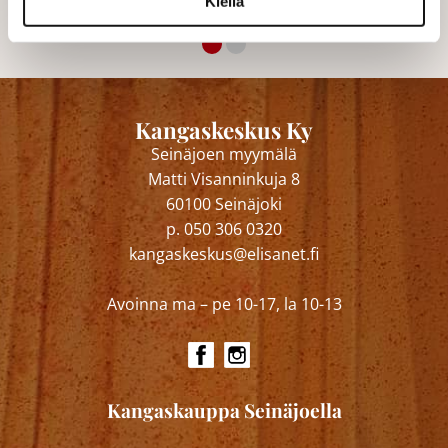
Kiellä
Kangaskeskus Ky
Seinäjoen myymälä
Matti Visanninkuja 8
60100 Seinäjoki
p. 050 306 0320
kangaskeskus@elisanet.fi
Avoinna ma – pe 10-17, la 10-13
Kangaskauppa Seinäjoella