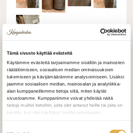
Tämä sivusto käyttää evästeitä
Kankaan leveys 140cm.Martindale 58 000.
Käytämme evästeitä tarjoamamme sisällön ja mainosten
Yhdessä kuvassa oikealla on tämä väri ja
räätälöimiseen, sosiaalisen median ominaisuuksien
vasemmalla Läder.
tukemiseen ja kävijämäärämme analysoimiseen. Lisäksi
jaamme sosiaalisen median, mainosalan ja analytiikka-
alan kumppaneillemme tietoja siitä, miten käytät
28,00 €
sivustoamme. Kumppanimme voivat yhdistää näitä
tietoja muihin tietoihin, joita olet antanut heille tai joita on
28,00 €/m
kerätty, kun olet käyttänyt heidän palvelujaan.
VALITSE KANKAAN PITUUS
kangaskeskus.fi/tietosuoja/
Lisätietoja:
Suostumuksen