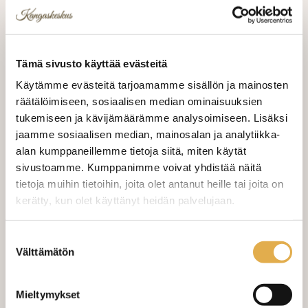
Kankaan leveys 140 cm. Kestävä laadukas
päällystys kangas. Paino 367 gr/ m2.
Tämä sivusto käyttää evästeitä
Käytämme evästeitä tarjoamamme sisällön ja mainosten
28,00 €
räätälöimiseen, sosiaalisen median ominaisuuksien
tukemiseen ja kävijämäärämme analysoimiseen. Lisäksi
28,00 €/m
jaamme sosiaalisen median, mainosalan ja analytiikka-
alan kumppaneillemme tietoja siitä, miten käytät
VALITSE KANKAAN PITUUS
sivustoamme. Kumppanimme voivat yhdistää näitä
tietoja muihin tietoihin, joita olet antanut heille tai joita on
kerätty, kun olet käyttänyt heidän palvelujaan.
LISÄÄ OSTOSKORIIN
kangaskeskus.fi/tietosuoja/
Lisätietoja:
Suostumuksen
Välttämätön
valinta
Tilaa näytepala kankaasta
Näytepalan hinta 1,50 €. Koko n. 10x10 cm.
Mieltymykset
Varastossa (3.5 m)