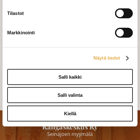
Tilastot
Markkinointi
Näytä tiedot
Matkalaukku
Linoso Lt.grey Möbel
Salli kaikki
22,90 €/m
27,00 €/m
Salli valinta
Kiellä
Kangaskeskus Ky
Seinäjoen myymälä