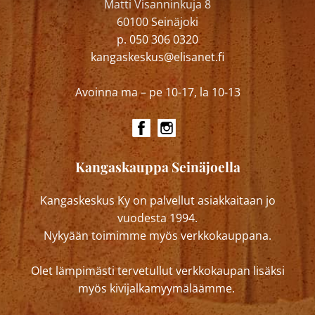
Matti Visanninkuja 8
60100 Seinäjoki
p. 050 306 0320
kangaskeskus@elisanet.fi
Avoinna ma – pe 10-17, la 10-13
Kangaskauppa Seinäjoella
Kangaskeskus Ky on palvellut asiakkaitaan jo
vuodesta 1994.
Nykyään toimimme myös verkkokauppana.
Olet lämpimästi tervetullut verkkokaupan lisäksi
myös kivijalkamyymäläämme.