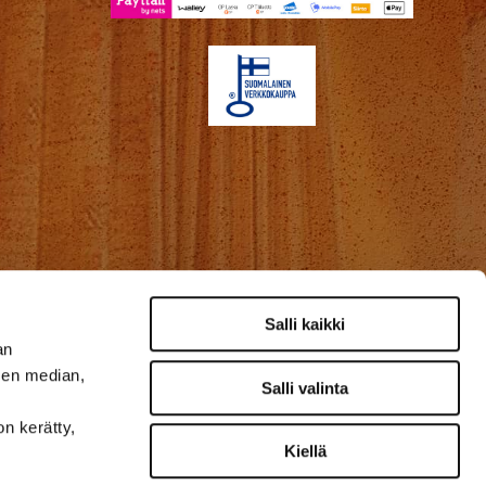
Salli kaikki
an
sen median,
Salli valinta
on kerätty,
Kiellä
lkokäyttöön
Tarvikkeet
Outlet
Ale