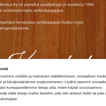
eskus Ky on palvellut asiakkaitaan jo vuodesta 1994.
n toimimme myös verkkokauppana.
mpimästi tervetullut verkkokaupan lisäksi myös
lkamyymäläämme.
teitä
mamme sisällön ja mainosten räätälöimiseen, sosiaalisen medi
n ja kävijämäärämme analysoimiseen. Lisäksi jaamme sosiaali
alan kumppaneillemme tietoja siitä, miten käytät sivustoamme.
näitä tietoja muihin tietoihin, joita olet antanut heille tai joita 
palvelujaan.
akankaat
Sängynpeitekankaat
Pimennysverhot
U