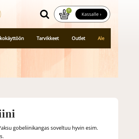
0
Kassalle ›
kokäyttöön
Tarvikkeet
Outlet
Ale
iini
aksu gobeliinikangas soveltuu hyvin esim.
s.