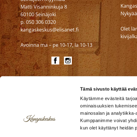
Kangask
Matti Visanninkuja 8
Nykyää
60100 Seinäjoki
p. 050 306 0320
Olet lä
kangaskeskus@elisanet.fi
kivija
Avoinna ma – pe 10-17, la 10-13
Tämä sivusto käyttää eväs
Käytämme evästeitä tarjoa
ominaisuuksien tukemisee
mainosalan ja analytiikka-
Kumppanimme voivat yhdistää 
kun olet käyttänyt heidän 
Verhokankaat
Verhoilukankaat
Julkitil