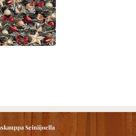
skauppa Seinäjoella