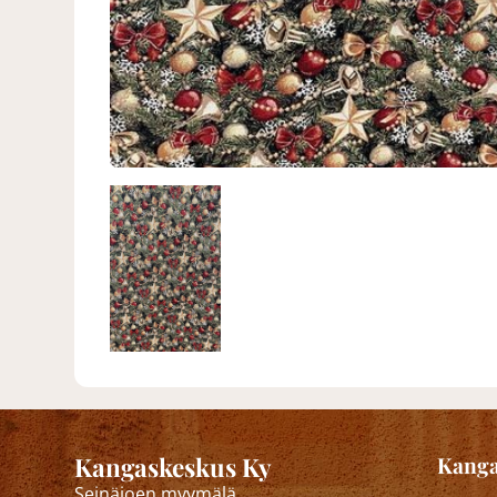
Kangaskeskus Ky
Kanga
Seinäjoen myymälä