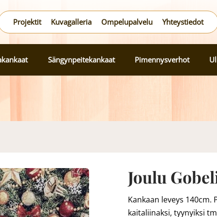
Projektit
Kuvagalleria
Ompelupalvelu
Yhteystiedot
lakankaat
Sängynpeitekankaat
Pimennysverhot
Ul
Joulu Gobel
Kankaan leveys 140cm. P
kaitaliinaksi, tyynyiksi tm