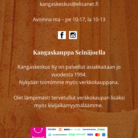
kangaskeskus@elisanet.fi
Avoinna ma – pe 10-17, la 10-13
Kangaskauppa Seinäjoella
Kangaskeskus Ky on palvellut asiakkaitaan jo
vuodesta 1994.
Nykyään toimimme myös verkkokauppana.
Olet lämpimästi tervetullut verkkokaupan lisäksi
myös kivijalkamyymäläämme.