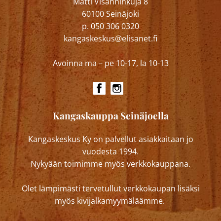
Matti Visanninkuja 8
60100 Seinäjoki
p. 050 306 0320
kangaskeskus@elisanet.fi
Avoinna ma – pe 10-17, la 10-13
Kangaskauppa Seinäjoella
Kangaskeskus Ky on palvellut asiakkaitaan jo
vuodesta 1994.
Nykyään toimimme myös verkkokauppana.
Olet lämpimästi tervetullut verkkokaupan lisäksi
myös kivijalkamyymäläämme.