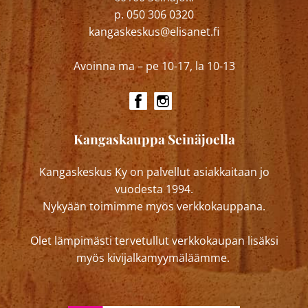
p. 050 306 0320
kangaskeskus@elisanet.fi
Avoinna ma – pe 10-17, la 10-13
Kangaskauppa Seinäjoella
Kangaskeskus Ky on palvellut asiakkaitaan jo
vuodesta 1994.
Nykyään toimimme myös verkkokauppana.
Olet lämpimästi tervetullut verkkokaupan lisäksi
myös kivijalkamyymäläämme.