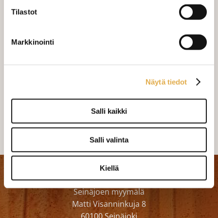
Tilastot
Markkinointi
Näytä tiedot
Joustava Jaz
Rana Ruskea
Salli kaikki
25,00 €/m
23,90 €/m
Salli valinta
Kiellä
Kangaskeskus Ky
Seinäjoen myymälä
Matti Visanninkuja 8
60100 Seinäjoki