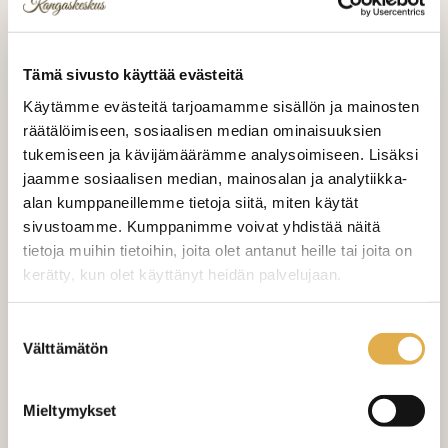
medaljonkikuviota, joten Medaljonkikuvion
koko n.64cm x 68cm.
Tämä sivusto käyttää evästeitä
Käytämme evästeitä tarjoamamme sisällön ja mainosten
59,00 €
räätälöimiseen, sosiaalisen median ominaisuuksien
59,00 €/m
tukemiseen ja kävijämäärämme analysoimiseen. Lisäksi
jaamme sosiaalisen median, mainosalan ja analytiikka-
VALITSE KANKAAN PITUUS
alan kumppaneillemme tietoja siitä, miten käytät
sivustoamme. Kumppanimme voivat yhdistää näitä
tietoja muihin tietoihin, joita olet antanut heille tai joita on
kerätty, kun olet käyttänyt heidän palvelujaan.
LISÄÄ OSTOSKORIIN
kangaskeskus.fi/tietosuoja/
Lisätietoja:
Suostumuksen
Tilaa näytepala kankaasta
Välttämätön
valinta
Näytepalan hinta 1,50 €. Koko n. 10x10 cm.
Varastossa (9.0 m)
Mieltymykset