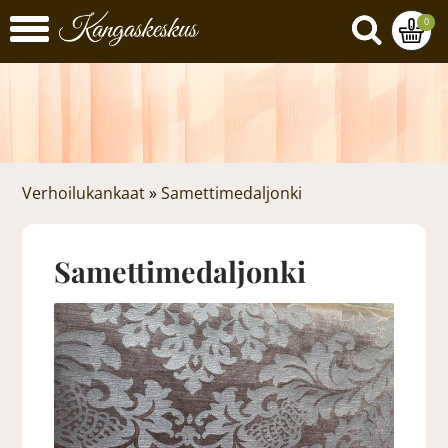
0
Verhoilukankaat
»
Samettimedaljonki
Samettimedaljonki