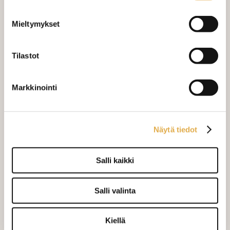
LISÄÄ OSTOSKORIIN
Mieltymykset
Tilaa näytepala kankaasta
Näytepalan hinta 1,50 €. Koko n. 10x10 cm.
Tilastot
Varastossa (15.0 m)
Markkinointi
Näytä tiedot
Salli kaikki
Art Deco Punos
Berta Harmaa
Salli valinta
28,00 €/m
28,00 €/m
Kiellä