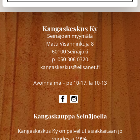
Kangaskeskus Ky
Seinäjoen myymälä
Matti Visanninkuja 8
60100 Seinäjoki
p. 050 306 0320
kangaskeskus@elisanet.fi
Avoinna ma – pe 10-17, la 10-13
Kangaskauppa Seinäjoella
Kangaskeskus Ky on palvellut asiakkaitaan jo
vuodesta 1994.