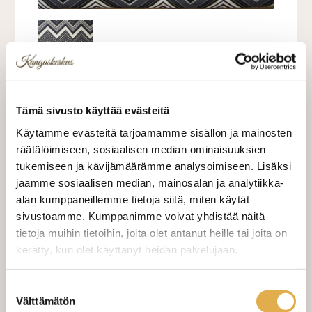
Tämä sivusto käyttää evästeitä
Käytämme evästeitä tarjoamamme sisällön ja mainosten
Kankaan leveys 140 cm. Raportti 63 cm.
räätälöimiseen, sosiaalisen median ominaisuuksien
tukemiseen ja kävijämäärämme analysoimiseen. Lisäksi
jaamme sosiaalisen median, mainosalan ja analytiikka-
28,00 €
alan kumppaneillemme tietoja siitä, miten käytät
sivustoamme. Kumppanimme voivat yhdistää näitä
28,00 €/m
tietoja muihin tietoihin, joita olet antanut heille tai joita on
kerätty, kun olet käyttänyt heidän palvelujaan.
VALITSE KANKAAN PITUUS
kangaskeskus.fi/tietosuoja/
Lisätietoja:
Suostumuksen
Välttämätön
valinta