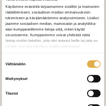
Käytämme evästeitä tarjoamamme sisällön ja mainosten
Tilaa näytepala kankaasta
Näytepalan hinta 1,50 €. Koko n. 10x10 cm.
räätälöimiseen, sosiaalisen median ominaisuuksien
tukemiseen ja kävijämäärämme analysoimiseen. Lisäksi
jaamme sosiaalisen median, mainosalan ja analytiikka-
Valitse mukaan ompelupalvelu
alan kumppaneillemme tietoja siitä, miten käytät
(sis. työn ja tarvikkeet)
sivustoamme. Kumppanimme voivat yhdistää näitä
tietoja muihin tietoihin, joita olet antanut heille tai joita on
VERHOJEN MÄÄRÄ:
kerätty, kun olet käyttänyt heidän palvelujaan.
Suoraverho leveys 150 cm
+ 22,00 €
kangaskeskus.fi/tietosuoja/
Lisätietoja:
Suostumuksen
Välttämätön
valinta
Purjerengasverho leveys max 150
+ 42,00 €
cm
Mieltymykset
Sivupainot 2kpl
+ 4,00 €
Verho monsuuninauhalla leveys
+ 27,00 €
Tilastot
150 cm
Verho wavenauhalla, leveys 150
+ 28,00 €