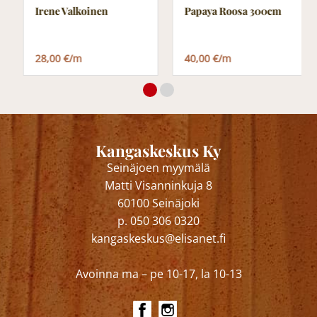
Irene Valkoinen
Papaya Roosa 300cm
28,00 €/m
40,00 €/m
Kangaskeskus Ky
Seinäjoen myymälä
Matti Visanninkuja 8
60100 Seinäjoki
p. 050 306 0320
kangaskeskus@elisanet.fi
Avoinna ma – pe 10-17, la 10-13