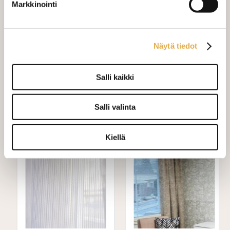
cm
Markkinointi
Mittausohje-sivulta
löydät ohjeita
mittaamiseen ja kankaan menekin
Näytä tiedot
laskukaavion. Ompelutyön toimitusaika
on noin 1,5 viikkoa. Jos haluat
Salli kaikki
ommeltavan jotain muuta niin ota
yhteyttä kangaskeskus@elisanet.fi
Salli valinta
Varastossa (5.0 m)
Kiellä