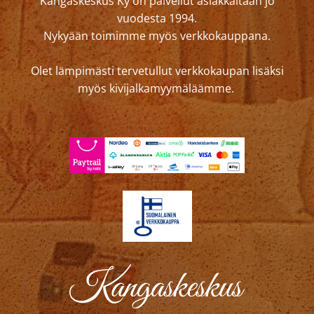
Kangaskeskus Ky on palvellut asiakkaitaan jo
vuodesta 1994.
Nykyään toimimme myös verkkokauppana.
Olet lämpimästi tervetullut verkkokaupan lisäksi
myös kivijalkamyymäläämme.