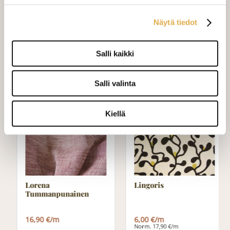
laskukaavion. Ompelutyön toimitusaika
on noin 1,5 viikkoa. Jos haluat
Näytä tiedot
ommeltavan jotain muuta niin ota
yhteyttä kangaskeskus@elisanet.fi
Salli kaikki
Varastossa (10.0 m)
Salli valinta
Kiellä
TARJOUS
Lorena
Lingoris
Tummanpunainen
16,90 €/m
6,00 €/m
Norm. 17,90 €/m