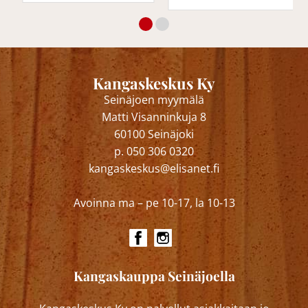
Kangaskeskus Ky
Seinäjoen myymälä
Matti Visanninkuja 8
60100 Seinäjoki
p. 050 306 0320
kangaskeskus@elisanet.fi
Avoinna ma – pe 10-17, la 10-13
Kangaskauppa Seinäjoella