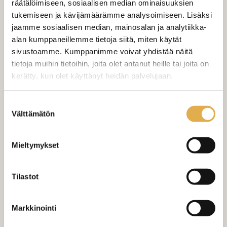
räätälöimiseen, sosiaalisen median ominaisuuksien
Valitse mukaan ompelupalvelu
tukemiseen ja kävijämäärämme analysoimiseen. Lisäksi
(sis. työn ja tarvikkeet)
jaamme sosiaalisen median, mainosalan ja analytiikka-
alan kumppaneillemme tietoja siitä, miten käytät
VERHOJEN MÄÄRÄ:
sivustoamme. Kumppanimme voivat yhdistää näitä
tietoja muihin tietoihin, joita olet antanut heille tai joita on
Suoraverho leveys 150 cm
+ 22,00 €
kerätty, kun olet käyttänyt heidän palvelujaan.
Purjerengasverho leveys max 150
+ 42,00 €
kangaskeskus.fi/tietosuoja/
Lisätietoja:
cm
Suostumuksen
Välttämätön
valinta
Sivupainot 2kpl
+ 4,00 €
Verho monsuuninauhalla leveys
+ 27,00 €
Mieltymykset
150 cm
Verho wavenauhalla, leveys 150
+ 28,00 €
Tilastot
cm
Mittausohje-sivulta
löydät ohjeita
Markkinointi
mittaamiseen ja kankaan menekin