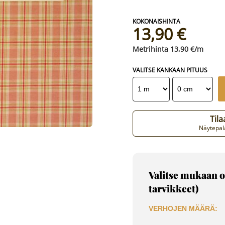
13,90 €
13,90 €/m
VALITSE KANKAAN PITUUS
Til
Näytepala
Valitse mukaan o
tarvikkeet)
VERHOJEN MÄÄRÄ: