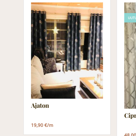
UUT
Ajaton
Cip
19,90 €/m
48,0