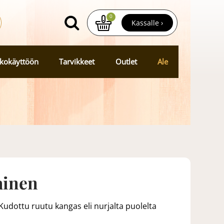
0
Kassalle ›
kokäyttöön
Tarvikkeet
Outlet
Ale
ainen
udottu ruutu kangas eli nurjalta puolelta