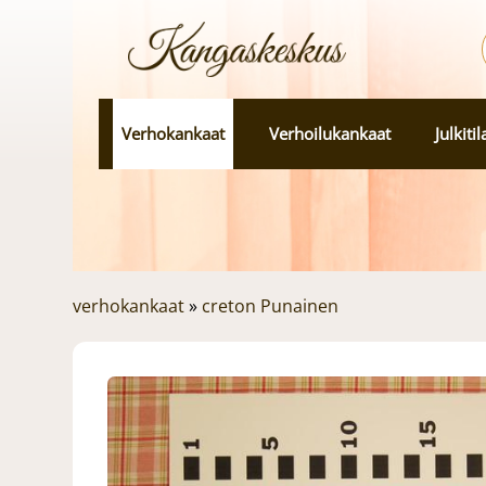
Verhokankaat
Verhoilukankaat
Julkiti
verhokankaat
»
creton Punainen