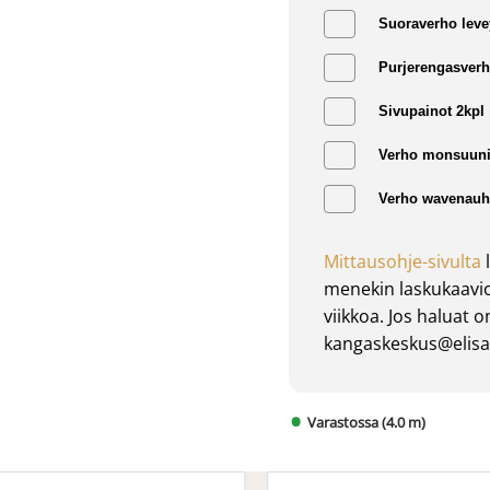
Suoraverho leve
Purjerengasverh
Sivupainot 2kpl
Verho monsuuni
Verho wavenauha
Mittausohje-sivulta
l
menekin laskukaavio
viikkoa. Jos haluat 
kangaskeskus@elisan
Varastossa (4.0 m)