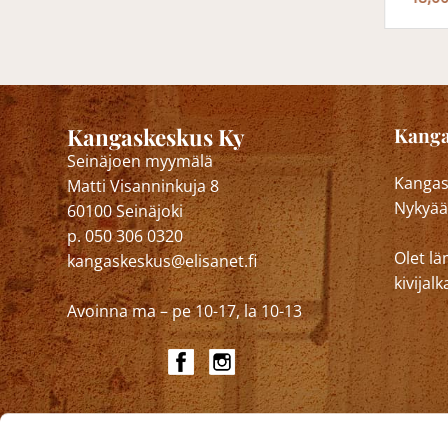
Kangaskeskus Ky
Kanga
Seinäjoen myymälä
Kangask
Matti Visanninkuja 8
Nykyää
60100 Seinäjoki
p. 050 306 0320
Olet lä
kangaskeskus@elisanet.fi
kivija
Avoinna ma – pe 10-17, la 10-13