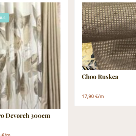
UUS
Choo Ruskea
17,90 €/m
ro Devoreh 300cm
0 €/m