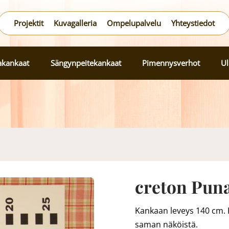
Projektit
Kuvagalleria
Ompelupalvelu
Yhteystiedot
lakankaat
Sängynpeitekankaat
Pimennysverhot
Ul
creton Pun
Kankaan leveys 140 cm. K
saman näköistä.