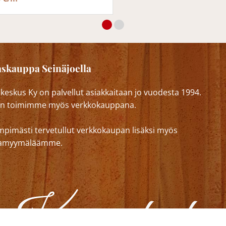
skauppa Seinäjoella
eskus Ky on palvellut asiakkaitaan jo vuodesta 1994.
n toimimme myös verkkokauppana.
mpimästi tervetullut verkkokaupan lisäksi myös
lkamyymäläämme.