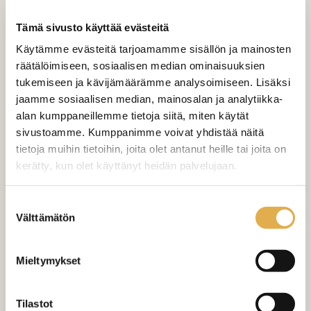
Tämä sivusto käyttää evästeitä
LISÄÄ OSTOSKORIIN
Käytämme evästeitä tarjoamamme sisällön ja mainosten
räätälöimiseen, sosiaalisen median ominaisuuksien
Tilaa näytepala kankaasta
tukemiseen ja kävijämäärämme analysoimiseen. Lisäksi
Näytepalan hinta 1,50 €. Koko n. 10x10 cm.
jaamme sosiaalisen median, mainosalan ja analytiikka-
alan kumppaneillemme tietoja siitä, miten käytät
sivustoamme. Kumppanimme voivat yhdistää näitä
Valitse mukaan ompelupalvelu
tietoja muihin tietoihin, joita olet antanut heille tai joita on
(sis. työn ja tarvikkeet)
kerätty, kun olet käyttänyt heidän palvelujaan.
VERHOJEN MÄÄRÄ:
kangaskeskus.fi/tietosuoja/
Lisätietoja:
Suostumuksen
Välttämätön
valinta
Suoraverho leveys 150 cm
+ 22,00 €
Mieltymykset
Purjerengasverho leveys max 150
+ 42,00 €
cm
Sivupainot 2kpl
+ 4,00 €
Tilastot