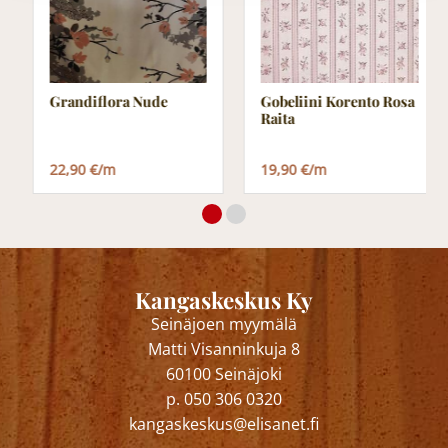
Grandiflora Nude
Gobeliini Korento Rosa
Raita
22,90 €/m
19,90 €/m
Kangaskeskus Ky
Seinäjoen myymälä
Matti Visanninkuja 8
60100 Seinäjoki
p. 050 306 0320
kangaskeskus@elisanet.fi