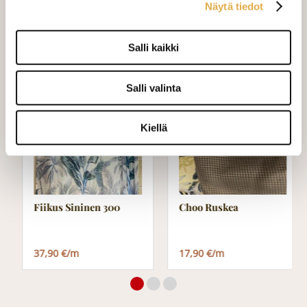
ommeltavan jotain muuta niin ota
Näytä tiedot
yhteyttä kangaskeskus@elisanet.fi
Salli kaikki
Varastossa (20.0 m)
Salli valinta
Kiellä
Fiikus Sininen 300
Choo Ruskea
37,90 €/m
17,90 €/m