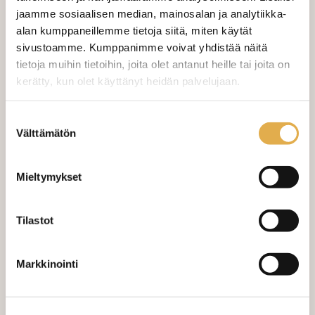
jaamme sosiaalisen median, mainosalan ja analytiikka-
VERHOJEN MÄÄRÄ:
alan kumppaneillemme tietoja siitä, miten käytät
sivustoamme. Kumppanimme voivat yhdistää näitä
Suoraverho leveys 150 cm
+ 22,00 €
tietoja muihin tietoihin, joita olet antanut heille tai joita on
kerätty, kun olet käyttänyt heidän palvelujaan.
Purjerengasverho leveys max 150
+ 42,00 €
cm
kangaskeskus.fi/tietosuoja/
Lisätietoja:
Suostumuksen
Sivupainot 2kpl
+ 4,00 €
Välttämätön
valinta
Verho monsuuninauhalla leveys
+ 27,00 €
150 cm
Mieltymykset
Verho wavenauhalla, leveys 150
+ 28,00 €
cm
Tilastot
Mittausohje-sivulta
löydät ohjeita
mittaamiseen ja kankaan menekin
Markkinointi
laskukaavion. Ompelutyön toimitusaika
on noin 1,5 viikkoa. Jos haluat