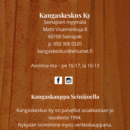
Kangaskeskus Ky
Seinäjoen myymälä
Matti Visanninkuja 8
60100 Seinäjoki
p. 050 306 0320
kangaskeskus@elisanet.fi
Avoinna ma – pe 10-17, la 10-13
Kangaskauppa Seinäjoella
Kangaskeskus Ky on palvellut asiakkaitaan jo
vuodesta 1994.
Nykyään toimimme myös verkkokauppana.