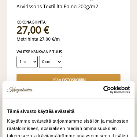
Arvidssons Textililtä.Paino 200g/m2
27,00 €
27,00 €/m
VALITSE KANKAAN PITUUS
LISÄÄ OSTOSKORIIN
Tilaa näytepala kankaasta
Näytepalan hinta 1,50 €. Koko n. 10x10 cm.
Tämä sivusto käyttää evästeitä
Käytämme evästeitä tarjoamamme sisällön ja mainosten
Valitse mukaan ompelupalvelu
räätälöimiseen, sosiaalisen median ominaisuuksien
(sis. työn ja tarvikkeet)
tukemiseen ja kävijämäärämme analysoimiseen. Lisäksi