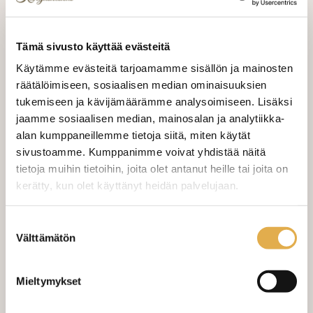
VALITSE KANKAAN PITUUS
Tämä sivusto käyttää evästeitä
Käytämme evästeitä tarjoamamme sisällön ja mainosten
LISÄÄ OSTOSKORIIN
räätälöimiseen, sosiaalisen median ominaisuuksien
tukemiseen ja kävijämäärämme analysoimiseen. Lisäksi
Tilaa näytepala kankaasta
jaamme sosiaalisen median, mainosalan ja analytiikka-
Näytepalan hinta 1,50 €. Koko n. 10x10 cm.
alan kumppaneillemme tietoja siitä, miten käytät
sivustoamme. Kumppanimme voivat yhdistää näitä
tietoja muihin tietoihin, joita olet antanut heille tai joita on
Valitse mukaan ompelupalvelu
kerätty, kun olet käyttänyt heidän palvelujaan.
(sis. työn ja tarvikkeet)
kangaskeskus.fi/tietosuoja/
Lisätietoja:
Suostumuksen
VERHOJEN MÄÄRÄ:
Välttämätön
valinta
Suoraverho leveys 150 cm
+ 22,00 €
Mieltymykset
Purjerengasverho leveys max 150
+ 42,00 €
cm