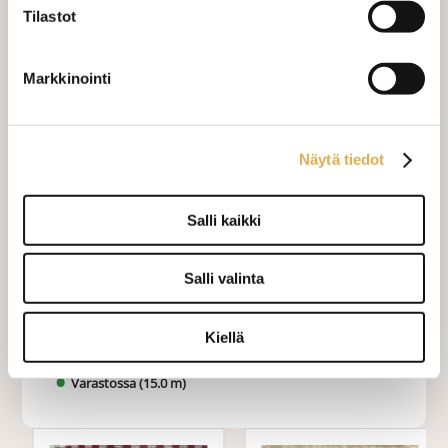
Tilastot
Sivupainot 2kpl
+ 4,00 €
Markkinointi
Verho monsuuninauhalla leveys
+ 27,00 €
150 cm
Verho wavenauhalla, leveys 150
+ 28,00 €
cm
Näytä tiedot
Mittausohje-sivulta
löydät ohjeita
Salli kaikki
mittaamiseen ja kankaan menekin
laskukaavion. Ompelutyön toimitusaika
on noin 1,5 viikkoa. Jos haluat
Salli valinta
ommeltavan jotain muuta niin ota
yhteyttä kangaskeskus@elisanet.fi
Kiellä
Varastossa (15.0 m)