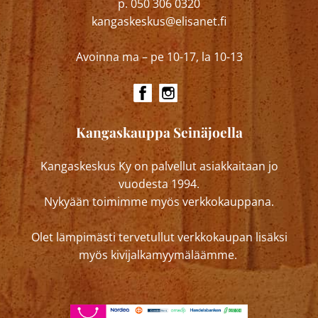
p. 050 306 0320
kangaskeskus@elisanet.fi
Avoinna ma – pe 10-17, la 10-13
Kangaskauppa Seinäjoella
Kangaskeskus Ky on palvellut asiakkaitaan jo
vuodesta 1994.
Nykyään toimimme myös verkkokauppana.
Olet lämpimästi tervetullut verkkokaupan lisäksi
myös kivijalkamyymäläämme.