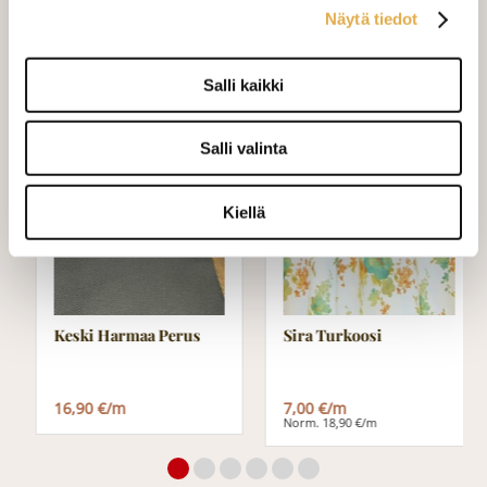
ommeltavan jotain muuta niin ota
Näytä tiedot
yhteyttä kangaskeskus@elisanet.fi
Salli kaikki
Varastossa (14.4 m)
Salli valinta
TARJOUS
Kiellä
Keski Harmaa Perus
Sira Turkoosi
16,90 €/m
7,00 €/m
Norm. 18,90 €/m