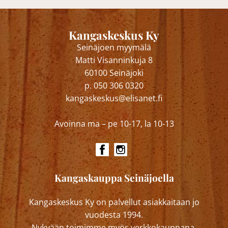
Kangaskeskus Ky
Seinäjoen myymälä
Matti Visanninkuja 8
60100 Seinäjoki
p. 050 306 0320
kangaskeskus@elisanet.fi
Avoinna ma – pe 10-17, la 10-13
Kangaskauppa Seinäjoella
Kangaskeskus Ky on palvellut asiakkaitaan jo
vuodesta 1994.
Nykyään toimimme myös verkkokauppana.