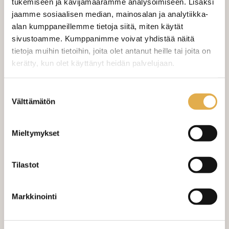
tukemiseen ja kävijämäärämme analysoimiseen. Lisäksi
jaamme sosiaalisen median, mainosalan ja analytiikka-
VERHOJEN MÄÄRÄ:
alan kumppaneillemme tietoja siitä, miten käytät
sivustoamme. Kumppanimme voivat yhdistää näitä
Suoraverho leveys 150 cm
+ 22,00 €
tietoja muihin tietoihin, joita olet antanut heille tai joita on
kerätty, kun olet käyttänyt heidän palvelujaan.
Purjerengasverho leveys max 150
+ 42,00 €
cm
kangaskeskus.fi/tietosuoja/
Lisätietoja:
Suostumuksen
Sivupainot 2kpl
+ 4,00 €
Välttämätön
valinta
Verho monsuuninauhalla leveys
+ 27,00 €
150 cm
Mieltymykset
Verho wavenauhalla, leveys 150
+ 28,00 €
cm
Tilastot
Mittausohje-sivulta
löydät ohjeita
mittaamiseen ja kankaan menekin
Markkinointi
laskukaavion. Ompelutyön toimitusaika
on noin 1,5 viikkoa. Jos haluat