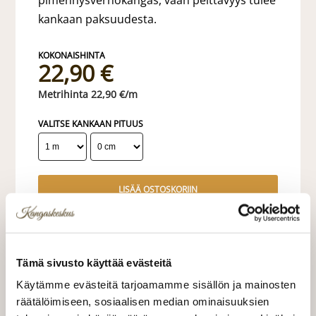
pimennysverhokangas, vaan peittävyys tulee
kankaan paksuudesta.
22,90 €
22,90 €/m
VALITSE KANKAAN PITUUS
LISÄÄ OSTOSKORIIN
Tilaa näytepala kankaasta
Näytepalan hinta 1,50 €. Koko n. 10x10 cm.
Tämä sivusto käyttää evästeitä
Käytämme evästeitä tarjoamamme sisällön ja mainosten
Valitse mukaan ompelupalvelu
räätälöimiseen, sosiaalisen median ominaisuuksien
(sis. työn ja tarvikkeet)