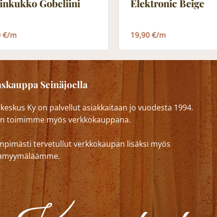
Elektronic Beige
kinkukko Gobeliini
19,90 €/m
0 €/m
skauppa Seinäjoella
eskus Ky on palvellut asiakkaitaan jo vuodesta 1994.
n toimimme myös verkkokauppana.
mpimästi tervetullut verkkokaupan lisäksi myös
lkamyymäläämme.