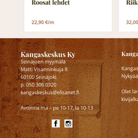
Roosat lehdet
Rii
22,90 €/m
32,0
Kangaskeskus Ky
Kanga
Seinäjoen myymälä
Kangask
Matti Visanninkuja 8
Nykyää
60100 Seinäjoki
p. 050 306 0320
Olet lä
kangaskeskus@elisanet.fi
kivija
Avoinna ma – pe 10-17, la 10-13