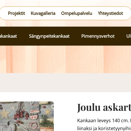
Projektit
Kuvagalleria
Ompelupalvelu
Yhteystiedot
lakankaat
Sängynpeitekankaat
Pimennysverhot
Ul
Joulu askar
Kankaan leveys 140 cm. R
liinaksi ja koristetyynyih