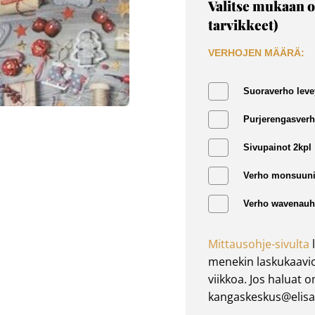
Valitse mukaan o
tarvikkeet)
VERHOJEN MÄÄRÄ:
Suoraverho leve
Purjerengasverh
Sivupainot 2kpl
Verho monsuuni
Verho wavenauha
Mittausohje-sivulta
l
menekin laskukaavio
viikkoa. Jos haluat 
kangaskeskus@elisan