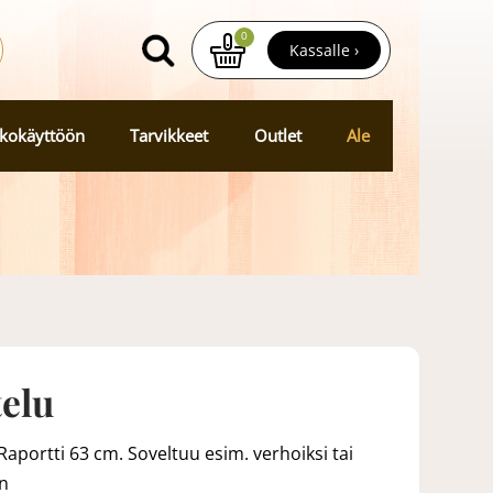
0
Kassalle ›
kokäyttöön
Tarvikkeet
Outlet
Ale
telu
aportti 63 cm. Soveltuu esim. verhoiksi tai
in