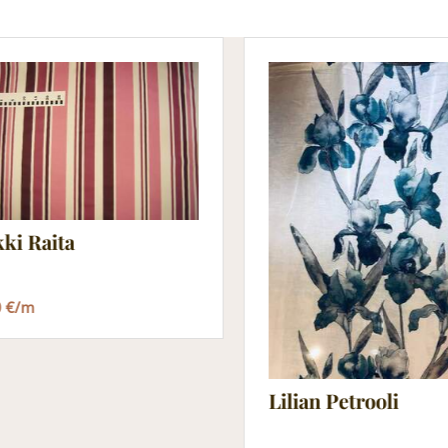
ki Raita
0 €/m
Lilian Petrooli