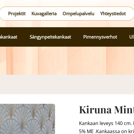
Projektit
Kuvagalleria
Ompelupalvelu
Yhteystiedot
lakankaat
Sängynpeitekankaat
Pimennysverhot
Ul
Kiruna Mint
Kankaan leveys 140 cm.
5% ME .Kankaassa on krist