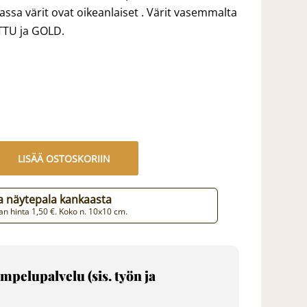
assa värit ovat oikeanlaiset . Värit vasemmalta
TTU ja GOLD.
LISÄÄ OSTOSKORIIN
aa näytepala kankaasta
n hinta 1,50 €. Koko n. 10x10 cm.
mpelupalvelu (sis. työn ja