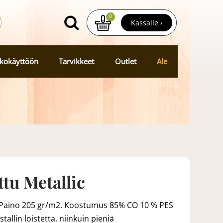
0
Kassalle ›
kokäyttöön
Tarvikkeet
Outlet
Ale
tu Metallic
 Paino 205 gr/m2. Koostumus 85% CO 10 % PES
allin loistetta, niinkuin pieniä