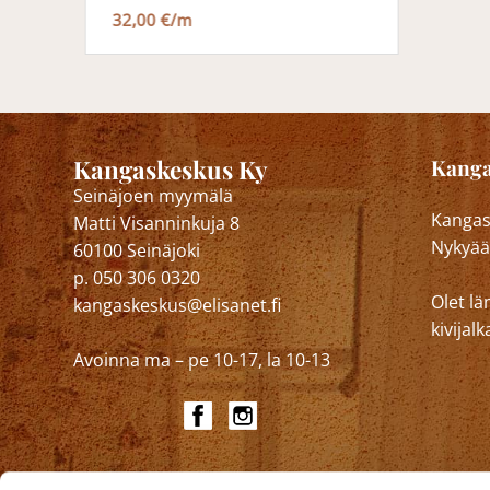
32,00 €/m
Kangaskeskus Ky
Kanga
Seinäjoen myymälä
Kangask
Matti Visanninkuja 8
Nykyää
60100 Seinäjoki
p. 050 306 0320
Olet lä
kangaskeskus@elisanet.fi
kivija
Avoinna ma – pe 10-17, la 10-13