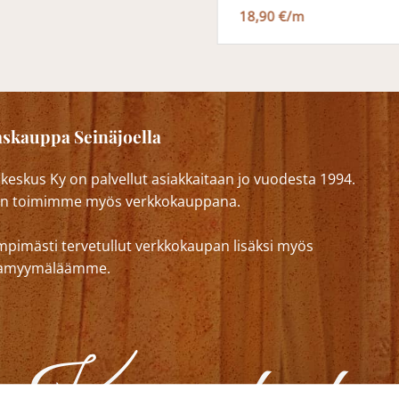
18,90 €/m
skauppa Seinäjoella
eskus Ky on palvellut asiakkaitaan jo vuodesta 1994.
n toimimme myös verkkokauppana.
mpimästi tervetullut verkkokaupan lisäksi myös
lkamyymäläämme.