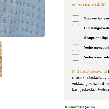
VERHOJEN MÄÄRÄ:
Suoraverho leve
Purjerengasverh
Sivupainot 2kpl
Verho monsuuni
Verho wavenauha
Mittausohje-sivulta
l
menekin laskukaavio
viikkoa. Jos haluat 
kangaskeskus@elisan
Varastossa (4.8 m)