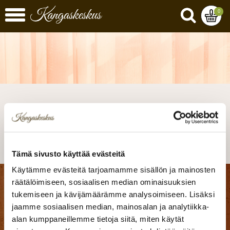
0
Virhesivu
Tämä sivusto käyttää evästeitä
Käytämme evästeitä tarjoamamme sisällön ja mainosten
räätälöimiseen, sosiaalisen median ominaisuuksien
Kangaskeskus Ky
tukemiseen ja kävijämäärämme analysoimiseen. Lisäksi
Seinäjoen myymälä
jaamme sosiaalisen median, mainosalan ja analytiikka-
Matti Visanninkuja 8
alan kumppaneillemme tietoja siitä, miten käytät
60100 Seinäjoki