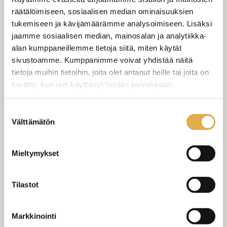
räätälöimiseen, sosiaalisen median ominaisuuksien
tukemiseen ja kävijämäärämme analysoimiseen. Lisäksi
Valitse mukaan ompelupalvelu
jaamme sosiaalisen median, mainosalan ja analytiikka-
(sis. työn ja tarvikkeet)
alan kumppaneillemme tietoja siitä, miten käytät
sivustoamme. Kumppanimme voivat yhdistää näitä
VERHOJEN MÄÄRÄ:
tietoja muihin tietoihin, joita olet antanut heille tai joita on
kerätty, kun olet käyttänyt heidän palvelujaan.
Suoraverho leveys 150 cm
+ 22,00 €
kangaskeskus.fi/tietosuoja/
Lisätietoja:
Suostumuksen
Purjerengasverho leveys max 150
+ 42,00 €
Välttämätön
valinta
cm
Sivupainot 2kpl
+ 4,00 €
Mieltymykset
Verho monsuuninauhalla leveys
+ 27,00 €
150 cm
Tilastot
Verho wavenauhalla, leveys 150
+ 28,00 €
cm
Markkinointi