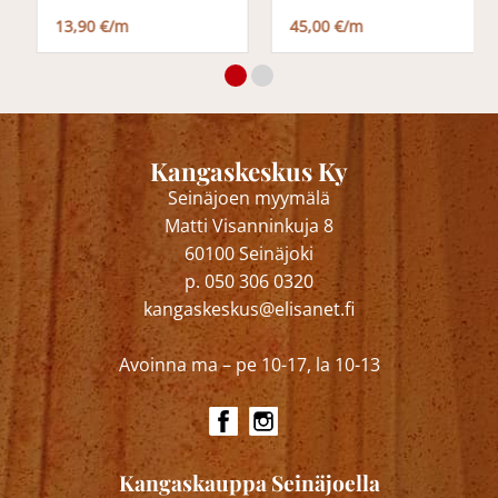
13,90 €/m
45,00 €/m
Kangaskeskus Ky
Seinäjoen myymälä
Matti Visanninkuja 8
60100 Seinäjoki
p. 050 306 0320
kangaskeskus@elisanet.fi
Avoinna ma – pe 10-17, la 10-13
Kangaskauppa Seinäjoella