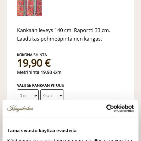
Kankaan leveys 140 cm. Raportti 33 cm.
Laadukas pehmeäpintainen kangas.
19,90 €
19,90 €/m
VALITSE KANKAAN PITUUS
LISÄÄ OSTOSKORIIN
Tämä sivusto käyttää evästeitä
Tilaa näytepala kankaasta
Näytepalan hinta 1,50 €. Koko n. 10x10 cm.
Käytämme evästeitä tarjoamamme sisällön ja mainosten