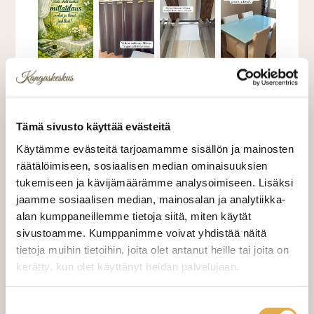
Hinta on suunnittelulle. Kankaan ,työn ja
tarvikkeet veloitamme erikseen.Teemme
Tämä sivusto käyttää evästeitä
suunnittelun kuvien ja videoiden perusteella.
Käytämme evästeitä tarjoamamme sisällön ja mainosten
Ei sisällä paikan päällä käyntejä.Valitse
räätälöimiseen, sosiaalisen median ominaisuuksien
kangas ja ota meihin yhteyttä. Tärkeää on
tukemiseen ja kävijämäärämme analysoimiseen. Lisäksi
laittaa kuva tilasta, johon verhot tulevat.
jaamme sosiaalisen median, mainosalan ja analytiikka-
Yhteystiedot:
alan kumppaneillemme tietoja siitä, miten käytät
Kangaskeskus@elisanet.fi tai 050 3060320
sivustoamme. Kumppanimme voivat yhdistää näitä
tietoja muihin tietoihin, joita olet antanut heille tai joita on
0,10 €
kerätty, kun olet käyttänyt heidän palvelujaan.
kangaskeskus.fi/tietosuoja/
Lisätietoja:
Suostumuksen