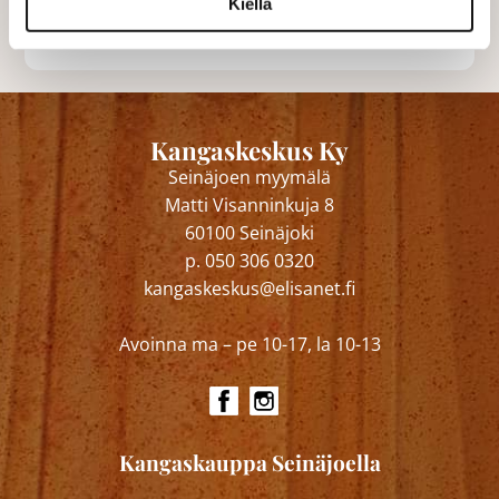
Kiellä
Varastossa (1000 kpl)
Kangaskeskus Ky
Seinäjoen myymälä
Matti Visanninkuja 8
60100 Seinäjoki
p. 050 306 0320
kangaskeskus@elisanet.fi
Avoinna ma – pe 10-17, la 10-13
Kangaskauppa Seinäjoella